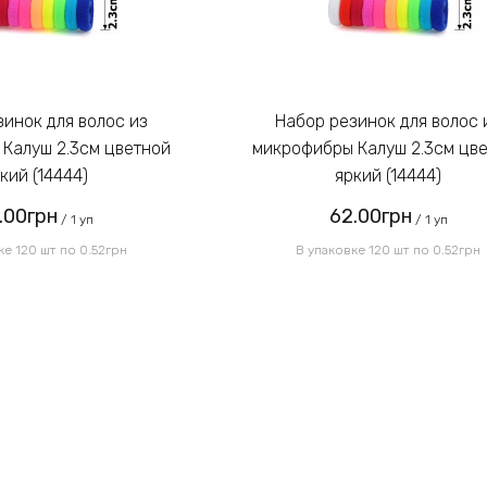
Набор резинок для волос из
Калуш 2.3см цветной
микрофибры Калуш 2.3см цв
кий (14444)
яркий (14444)
.00грн
62.00грн
/ 1 уп
/ 1 уп
ке 120 шт по 0.52грн
В упаковке 120 шт по 0.52грн