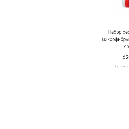
Набор резинок для волос из
Набор резинок для волос из
микрофибры Калуш 2.3см цветной
микрофибры 
яркий (14444)
яр
62.00грн
62
/ 1 уп
В упаковке 120 шт по 0.52грн
В упаков