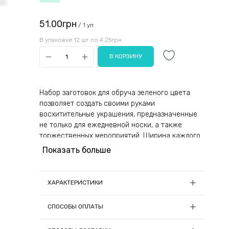
51.00грн
/ 1 уп
В упаковке 12 шт по 4.25грн
Набор заготовок для обруча зеленого цвета
позволяет создать своими руками
восхитительные украшения, предназначенные
не только для ежедневной носки, а также
торжественных мероприятий. Ширина каждого
изделия 7 мм, благодаря чему можно подобрать
Показать больше
множество красивых декоративных элементов
и наслаждаться полученным результатом.
ХАРАКТЕРИСТИКИ
Изготовлен каркас из качественного металла и
обтянут атласной лентой. Он достаточно
Ширина, см:
0,7см
СПОСОБЫ ОПЛАТЫ
легкий, поэтому во время ежедневного
Количество в упаковке, шт:
12
ношения не будет сдавливать голову и