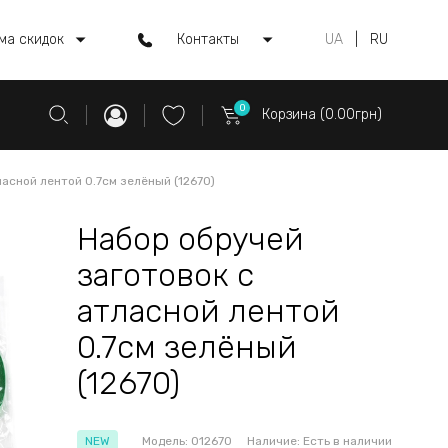
ма скидок
Контакты
UA
|
RU
0
Корзина (0.00грн)
асной лентой 0.7см зелёный (12670)
Набор обручей
заготовок с
атласной лентой
0.7см зелёный
(12670)
NEW
Модель:
012670
Наличие:
Есть в наличии