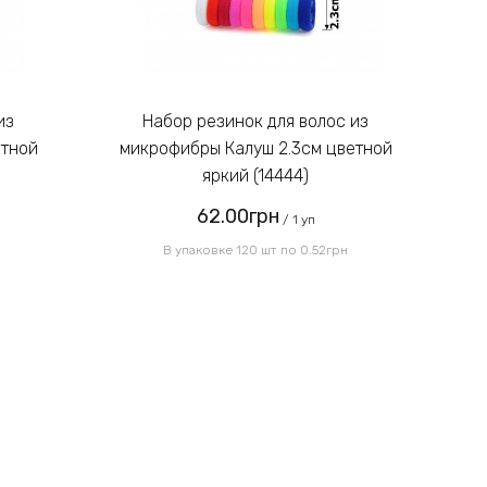
Введите код, указанный на
картинке:
Набор резинок для волос из
етной
микрофибры Калуш 2.3см цветной
м
яркий (14444)
62.00грн
Отправить
/ 1 уп
В упаковке 120 шт по 0.52грн