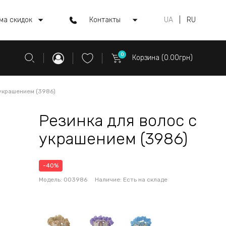
ма скидок
Контакты
UA
|
RU
0
Корзина (0.00грн)
 украшением (3986)
Резинка для волос с
украшением (3986)
-40%
Модель:
003986
Наличие:
Есть на складе