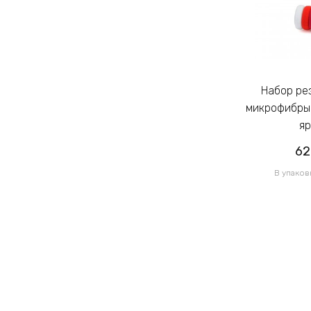
Набор резинок для волос из
Набор резинок для волос из
микрофибры Калуш 2.3см цветной
микрофибры 
яркий (14444)
яр
62.00грн
62
/ 1 уп
В упаковке 120 шт по 0.52грн
В упаков