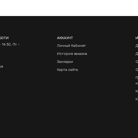
БОТИ
АККАУНТ
 14:30, Пт -
Личный Кабинет
Д
История заказов
Д
Закладки
О
ua
Карта сайта
О
П
к
К
К