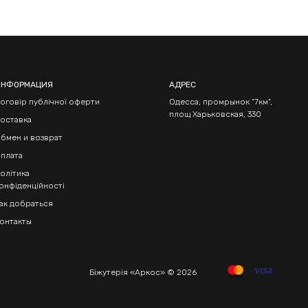
ИНФОРМАЦИЯ
АДРЕС
оговір публічної оферти
Одесса, промрынок "7км",
площ Харьковская, 330
оставка
бмен и возврат
плата
олітика
онфіденційності
ак добраться
онтакты
Біжутерія «Аркос» © 2026