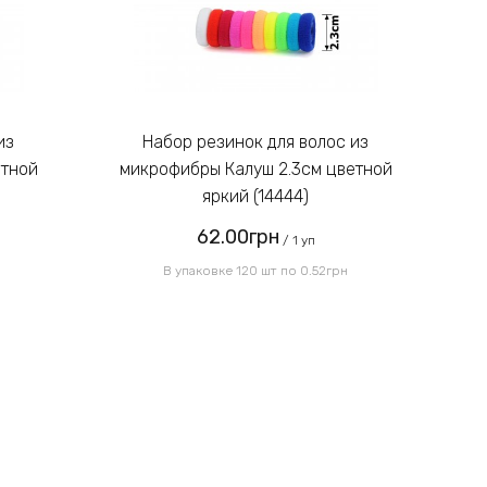
Введите код, указанный на
картинке:
Набор резинок для волос из
етной
микрофибры Калуш 2.3см цветной
м
яркий (14444)
62.00грн
Отправить
/ 1 уп
В упаковке 120 шт по 0.52грн