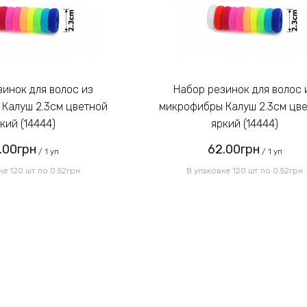
Набор резинок для волос из
Калуш 2.3см цветной
микрофибры Калуш 2.3см цв
кий (14444)
яркий (14444)
.00грн
62.00грн
/ 1 уп
/ 1 уп
ке 120 шт по 0.52грн
В упаковке 120 шт по 0.52грн