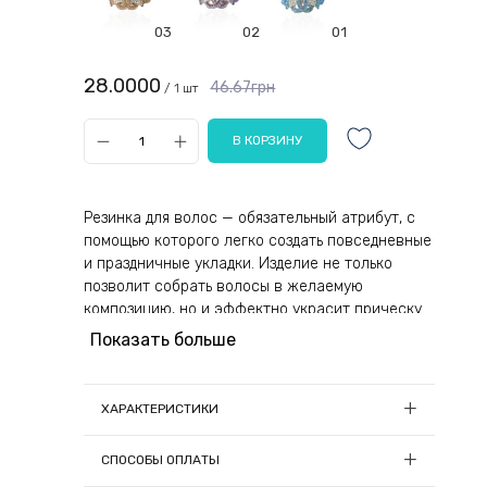
03
02
01
28.0000
46.67грн
/ 1 шт
Резинка для волос — обязательный атрибут, с
помощью которого легко создать повседневные
и праздничные укладки. Изделие не только
позволит собрать волосы в желаемую
композицию, но и эффектно украсит прическу.
Даже те, кто с высокой требовательностью
Показать больше
относится к аксессуарам, получит восторг и
положительные эмоции от пользования
изделием. Благодаря высокому качеству
ХАРАКТЕРИСТИКИ
атрибут прослужит долгий эксплуатационный
срок, радуя привлекательным видом.
Количество в упаковке, шт:
1
СПОСОБЫ ОПЛАТЫ
Материал:
Ткань