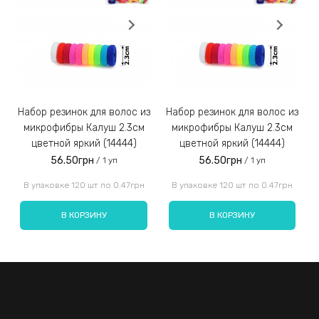
экстравагантными образами. Модельный ряд представлен
Заказы наложенным платежом не отправляем!
3)
несколькими оттенками.
Набор резинок для волос из
Набор резинок для волос из
Набор резинок для во
микрофибры Калуш 2.3см
микрофибры Калуш 2.3см
цветной яркий (14444)
цветной яркий (14444)
56.50грн
56.50грн
/ 1 уп
/ 1 уп
Введите код, указанный на картинке:
В упаковке 120 шт по 0.47грн
В упаковке 120 шт по 0.47грн
В КОРЗИНУ
В КОРЗИНУ
Отправить