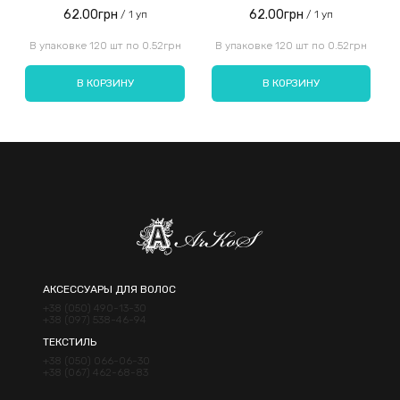
62.00грн
62.00грн
/ 1 уп
/ 1 уп
Введите код, указанный на картинке:
В упаковке 120 шт по 0.52грн
В упаковке 120 шт по 0.52грн
В КОРЗИНУ
В КОРЗИНУ
Отправить
АКСЕССУАРЫ ДЛЯ ВОЛОС
+38 (050) 490-13-30
+38 (097) 538-46-94
ТЕКСТИЛЬ
+38 (050) 066-06-30
+38 (067) 462-68-83