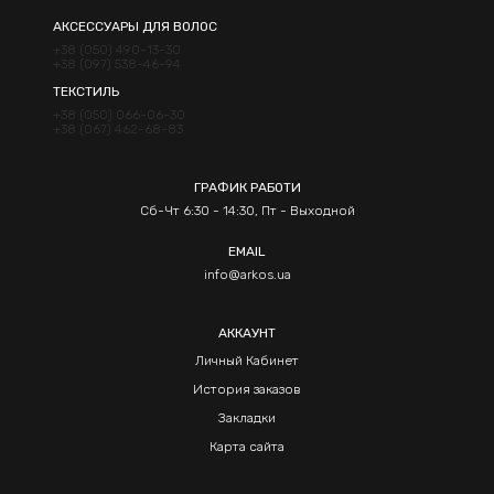
АКСЕССУАРЫ ДЛЯ ВОЛОС
+38 (050) 490-13-30
+38 (097) 538-46-94
ТЕКСТИЛЬ
+38 (050) 066-06-30
+38 (067) 462-68-83
ГРАФИК РАБОТИ
Сб-Чт 6:30 - 14:30, Пт - Выходной
EMAIL
info@arkos.ua
АККАУНТ
Личный Кабинет
История заказов
Закладки
Карта сайта