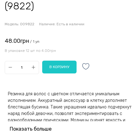
(9822)
Модель:
009822
Наличие:
Есть в наличии
48.00грн
/ 1 уп
В упаковке 12 шт по 4.00грн
Резинка для волос с цветком отличается уникальным
исполнением. Аккуратный аксессуар в клетку дополняет
блестящая бусинка. Такие украшения идеально подчеркнут
наряд любой девочки, позволят экспериментировать с
разнообразными прическами. Модницы оценят яркость и
блеск, а мамы качественный мягкий материал. В
Показать больше
комплекте 12 изделий диаметром 3,5 см, они имеют
фиолетовый, красный, розовый оттенки. Аксессуары