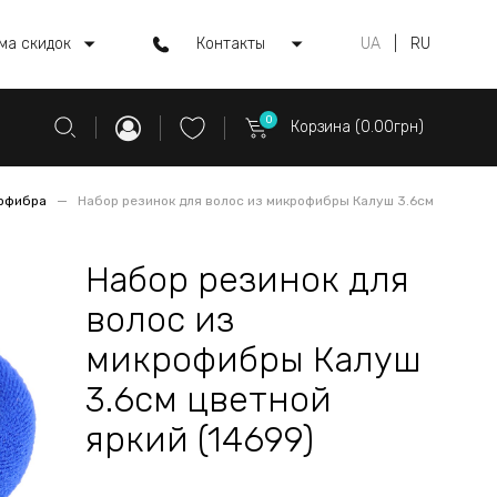
ма скидок
Контакты
UA
|
RU
0
Корзина (0.00грн)
рофибра
Набор резинок для волос из микрофибры Калуш 3.6см
Набор резинок для
волос из
микрофибры Калуш
3.6см цветной
яркий (14699)