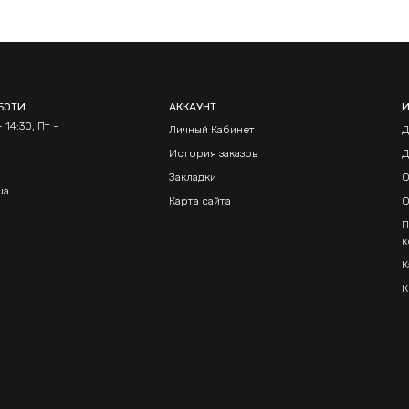
БОТИ
АККАУНТ
 14:30, Пт -
Личный Кабинет
Д
История заказов
Д
Закладки
О
ua
Карта сайта
О
П
к
К
К