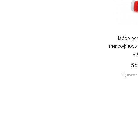
Набор резинок для волос из
Набор резинок для волос из
микрофибры Калуш 2.3см цветной
микрофибры 
яркий (14444)
яр
56.50грн
56
/ 1 уп
В упаковке 120 шт по 0.47грн
В упаков