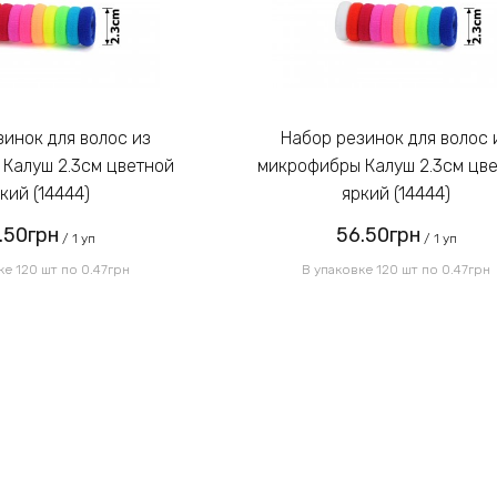
Набор резинок для волос из
Калуш 2.3см цветной
микрофибры Калуш 2.3см цв
кий (14444)
яркий (14444)
.50грн
56.50грн
/ 1 уп
/ 1 уп
ке 120 шт по 0.47грн
В упаковке 120 шт по 0.47грн