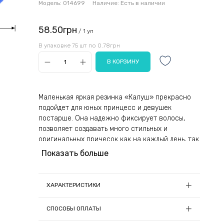
Модель:
014699
Наличие:
Есть в наличии
58.50грн
/ 1 уп
В упаковке 75 шт по 0.78грн
Маленькая яркая резинка «Калуш» прекрасно
подойдет для юных принцесс и девушек
постарше. Она надежно фиксирует волосы,
позволяет создавать много стильных и
оригинальных причесок как на каждый день, так
и на торжественные мероприятия. Высокий и
Показать больше
низкий хвост, французская коса, элегантный
пучок — стоит немного проявить фантазию, и
аксессуар сотворит из волос настоящее чудо.
ХАРАКТЕРИСТИКИ
Резинка сочетается с разными луками. Она
актуальна при сборах на прогулку, в школу,
Диаметр, см:
3.6
СПОСОБЫ ОПЛАТЫ
детский сад, спортзал.
Количество в упаковке, шт:
75