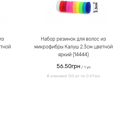
Введите код, указанный на
картинке:
Набор резинок для волос из
етной
микрофибры Калуш 2.3см цветной
м
яркий (14444)
56.50грн
Отправить
/ 1 уп
В упаковке 120 шт по 0.47грн