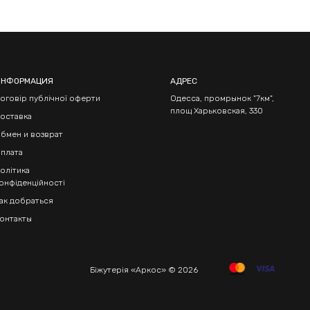
ИНФОРМАЦИЯ
АДРЕС
оговір публічної оферти
Одесса, промрынок "7км",
площ Харьковская, 330
оставка
бмен и возврат
плата
олітика
онфіденційності
ак добраться
онтакты
Біжутерія «Аркос» © 2026