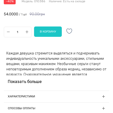
-40%
Модель:
010386
Наличие:
Есть на складе
54.0000
90.00грн
/ 1 шт
Каждая девушка стремится выделяться и подчеркивать
индивидуальность уникальными аксессуарами, стильными
вещами, красивым макияжем. Необычные серьги станут
неповторимым дополнением образа модниц, независимо от
возраста. Очаровательное украшение является
превосходным подарком, к которому ни одна женщина не
Показать больше
сможет остаться равнодушной.
Изделия изготовлены из бижутерного сплава и оснащены
ХАРАКТЕРИСТИКИ
надежной застежкой, что минимизирует вероятность
Длина, см:
1.5
потери аксессуаров. Качественный материал
СПОСОБЫ ОПЛАТЫ
препятствует возникновению аллергических реакций и