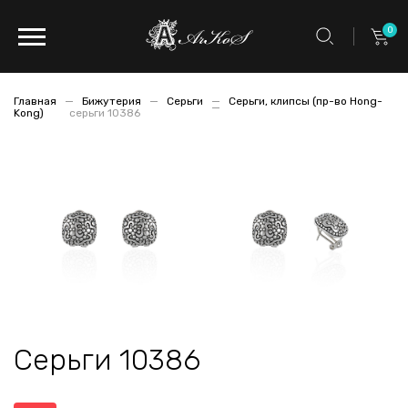
0
Главная
Бижутерия
Серьги
Серьги, клипсы (пр-во Hong-
Kong)
серьги 10386
Серьги 10386