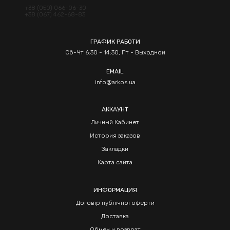
+38 (050) 066-06-30
+38 (067) 462-68-83
ГРАФИК РАБОТИ
Сб-Чт 6:30 - 14:30, Пт - Выходной
EMAIL
info@arkos.ua
АККАУНТ
Личный Кабинет
История заказов
Закладки
Карта сайта
ИНФОРМАЦИЯ
Договір публічної оферти
Доставка
Обмен и возврат