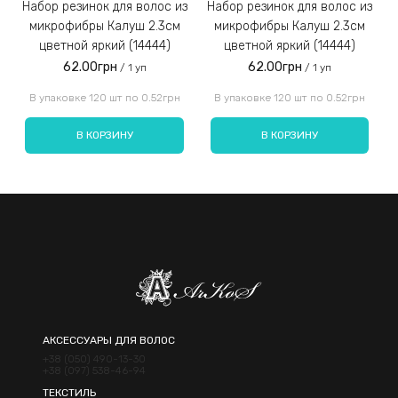
Набор резинок для волос из
Набор резинок для волос из
Набор резинок для во
микрофибры Калуш 2.3см
микрофибры Калуш 2.3см
цветной яркий (14444)
цветной яркий (14444)
62.00грн
62.00грн
/ 1 уп
/ 1 уп
Введите код, указанный на картинке:
В упаковке 120 шт по 0.52грн
В упаковке 120 шт по 0.52грн
В КОРЗИНУ
В КОРЗИНУ
Отправить
АКСЕССУАРЫ ДЛЯ ВОЛОС
+38 (050) 490-13-30
+38 (097) 538-46-94
ТЕКСТИЛЬ