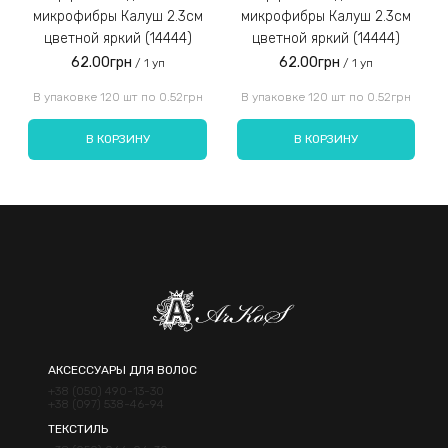
микрофибры Калуш 2.3см
микрофибры Калуш 2.3см
цветной яркий (14444)
цветной яркий (14444)
62.00грн
62.00грн
/ 1 уп
/ 1 уп
Введите код, указанный на картинке:
В упаковке 120 шт по 0.52грн
В упаковке 120 шт по 0.52грн
В КОРЗИНУ
В КОРЗИНУ
Отправить
АКСЕССУАРЫ ДЛЯ ВОЛОС
+38 (050) 490-13-30
+38 (097) 538-46-94
ТЕКСТИЛЬ