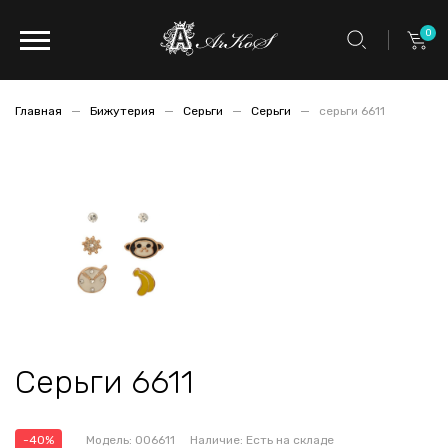
0
Главная
Бижутерия
Серьги
Серьги
серьги 6611
Серьги 6611
-40%
Модель:
006611
Наличие:
Есть на складе