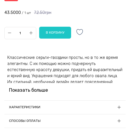
43.5000
72.50грн
/ 1 шт
Классические серьги-гвоздики просты, но в то же время
элегантны. С их помощью можно подчеркнуть
естественную красоту девушки, придать ей выразительный
и яркий вид. Украшения подходят для любого овала лица.
Их стильный, необычный дизайн делает повседневный
образ оригинальным.
Показать больше
Пусеты созданы из специального бижутерного сплава и
имеют креативное оформление. В набор входят атрибуты
ХАРАКТЕРИСТИКИ
в форме бананчика, обезьянки, цветочка, часов и
Материал:
Металл, стекло
камушков.
СПОСОБЫ ОПЛАТЫ
Страна-производитель товара:
Китай