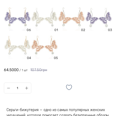
06
01
02
03
04
05
64.5000
107.50грн
/ 1 шт
Серьги-бижутерия — одно из самых популярных женских
украшений, которое помогает создать безупречные образы.