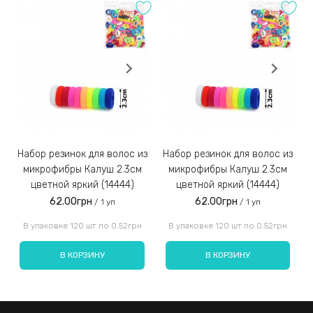
Ассортимент представлен серьгами одной формы, но
нескольких цветов, что позволяет подобрать идеально
подходящие к наряду.
Заказы наложенным платежом не отправляем!
3)
Набор резинок для волос из
Набор резинок для волос из
Набор резинок для во
микрофибры Калуш 2.3см
микрофибры Калуш 2.3см
цветной яркий (14444)
цветной яркий (14444)
62.00грн
62.00грн
/ 1 уп
/ 1 уп
Введите код, указанный на картинке:
В упаковке 120 шт по 0.52грн
В упаковке 120 шт по 0.52грн
В КОРЗИНУ
В КОРЗИНУ
Отправить