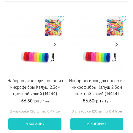
Оставить отзыв
После согласования и сбора заказа менеджер отправит
Вам реквизиты для оплаты на расчётный счёт IBAN;
Оценка:
Заказы наложенным платежом не отправляем!
3)
Набор резинок для волос из
Набор резинок для волос из
Набор резинок для во
микрофибры Калуш 2.3см
микрофибры Калуш 2.3см
цветной яркий (14444)
цветной яркий (14444)
56.50грн
56.50грн
/ 1 уп
/ 1 уп
Введите код, указанный на картинке:
В упаковке 120 шт по 0.47грн
В упаковке 120 шт по 0.47грн
В КОРЗИНУ
В КОРЗИНУ