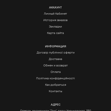
АККАУНТ
Личный Кабинет
История заказов
Закладки
Карта сайта
ИНФОРМАЦИЯ
Договір публічної оферти
Доставка
Обмен и возврат
Оплата
Політика конфіденційності
Как добраться
Контакты
АДРЕС
Одесса, промрынок "7км", площ Харьковская, 330