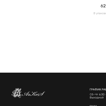
62.00грн
62
/ 1 уп
В упаковке 120 шт по 0.52грн
В упаков
ГРАФИК РА
Сб-Чт 6:30 -
Выходной