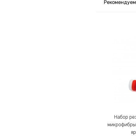
Рекомендуем
Набор резинок для волос из
Набор резинок для волос из
микрофибры Калуш 2.3см цветной
микрофибры 
яркий (14444)
яр