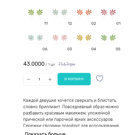
11
12
02
01
06
03
04
05
43.0000
71.67грн
/ 1 шт
Каждой девушке хочется сверкать и блистать,
словно бриллиант. Повседневный образ можно
разбавить красивым макияжем, уложенной
прической или парочкой ярких аксессуаров.
Сережки-гвоздики подойдут для использования
как маленькими детками, так и девочками
Показать больше