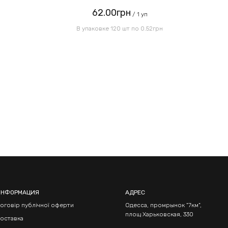
62.00грн
/ 1 уп
В упаковке 120 шт по 0.52грн
ИНФОРМАЦИЯ
АДРЕС
оговір публічної оферти
Одесса, промрынок "7км",
площ Харьковская, 330
оставка