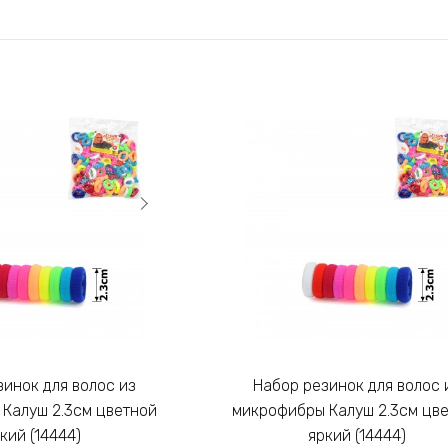
Набор резинок для волос из
Калуш 2.3см цветной
микрофибры Калуш 2.3см цв
кий (14444)
яркий (14444)