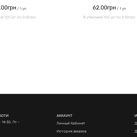
.00грн
62.00грн
/ 1 уп
/ 1 уп
ке 120 шт по 0.52грн
В упаковке 120 шт по 0.52грн
БОТИ
АККАУНТ
 14:30, Пт -
Личный Кабинет
Д
История заказов
Д