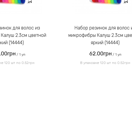
Набор резинок для волос из
Калуш 2.3см цветной
микрофибры Калуш 2.3см цв
кий (14444)
яркий (14444)
.00грн
62.00грн
/ 1 уп
/ 1 уп
ке 120 шт по 0.52грн
В упаковке 120 шт по 0.52грн