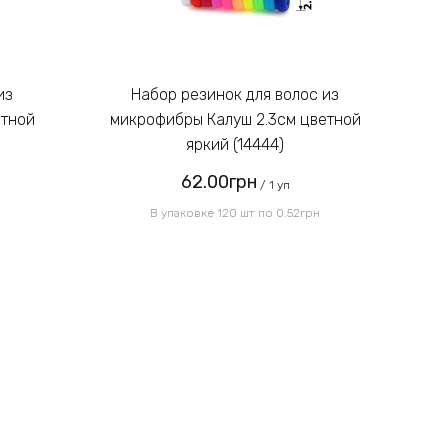
Введите код, указанный на
картинке:
Набор резинок для волос из
етной
микрофибры Калуш 2.3см цветной
м
яркий (14444)
62.00грн
Отправить
/ 1 уп
В упаковке 120 шт по 0.52грн