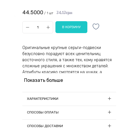
44.5000
74.17грн
/ 1 шт
Оригинальные крупные серьги-подвески
безусловно порадуют всех ценительниц
восточного стиля, а также тех, кому нравятся
сложные украшения с множеством деталей.
Атрибуты красиво смотрятся на ушках, а
благодаря маленькому весу, не причиняют
Показать больше
дискомфорт.
Аксессуары выполнены в античном стиле.
ХАРАКТЕРИСТИКИ
Главная подвеска дополнена несколькими
подвесными элементами и декорирована
Длина, см:
9
СПОСОБЫ ОПЛАТЫ
сверкающими на свету стразами. Сережки
Материал:
Металл, стекло
динамичные, покачиваются во время танца или
1) Онлайн оплата
Страна-производитель товара:
Китай
СПОСОБЫ ДОСТАВКИ
ходьбы. Золотистое или серебристое покрытие