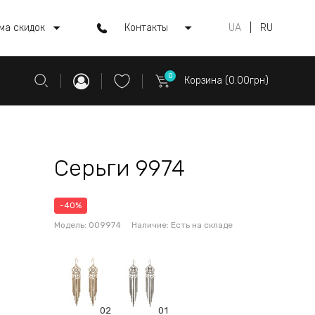
ма скидок
Контакты
UA
|
RU
0
Корзина (0.00грн)
Серьги 9974
-40%
Модель:
009974
Наличие:
Есть на складе
02
01