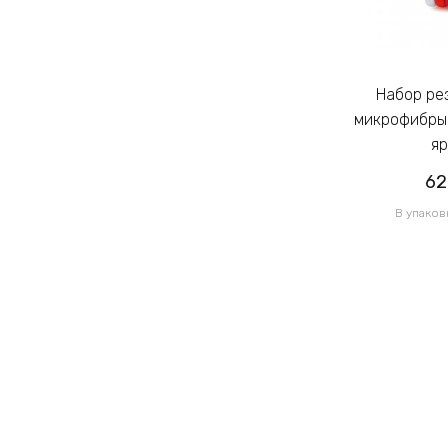
Набор резинок для волос из
Набор резинок для волос из
микрофибры Калуш 2.3см цветной
микрофибры 
яркий (14444)
яр
62.00грн
62
/ 1 уп
В упаковке 120 шт по 0.52грн
В упаков