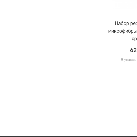
Набор резинок для волос из
Набор резинок для волос из
микрофибры Калуш 2.3см цветной
микрофибры 
яркий (14444)
яр
62.00грн
62
/ 1 уп
В упаковке 120 шт по 0.52грн
В упаков