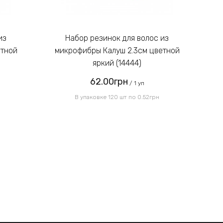
Набор резинок для волос из
етной
микрофибры Калуш 2.3см цветной
м
яркий (14444)
62.00грн
/ 1 уп
В упаковке 120 шт по 0.52грн