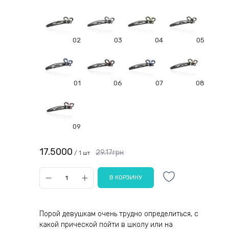
02
03
04
05
01
06
07
08
09
17.5000
29.17грн
/ 1 шт
Порой девушкам очень трудно определиться, с
какой прической пойти в школу или на