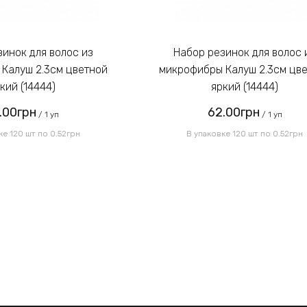
Набор резинок для волос из
Калуш 2.3см цветной
микрофибры Калуш 2.3см цв
кий (14444)
яркий (14444)
.00грн
62.00грн
/ 1 уп
/ 1 уп
ке 120 шт по 0.52грн
В упаковке 120 шт по 0.52грн