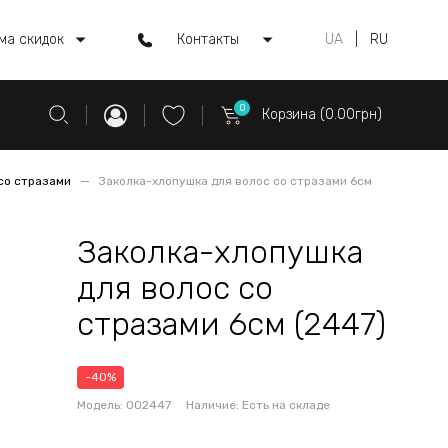
ма скидок
Контакты
UA
|
RU
0
Корзина (0.00грн)
со стразами
Заколка-хлопушка для волос со стразами 6см
Заколка-хлопушка
для волос со
стразами 6см (2447)
-40%
Модель:
002447
Наличие:
Есть на складе