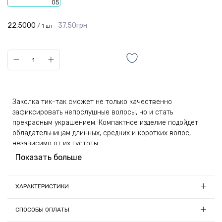
05
22.5000
37.50грн
/ 1 шт
Заколка тик-так сможет не только качественно
зафиксировать непослушные волосы, но и стать
прекрасным украшением. Компактное изделие подойдет
обладательницам длинных, средних и коротких волос,
независимо от их густоты.
Показать больше
Изделие декорировано украшением в виде цветка.
Подобный элемент поможет расставить акценты на
укладке, сделав ее очень привлекательной и
ХАРАКТЕРИСТИКИ
оригинальной. А многочисленные стразы завораживающе
Длина, см:
6.2
переливаются на ярком свету. Подобный аксессуар будет
СПОСОБЫ ОПЛАТЫ
особенно эффективным в вечерней прическе — камушки
Материал:
Металл, стекло