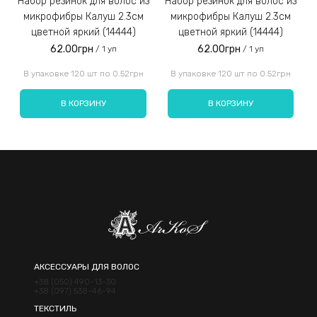
Набор резинок для волос из
Набор резинок для волос из
Набор резинок для во
микрофибры Калуш 2.3см
микрофибры Калуш 2.3см
цветной яркий (14444)
цветной яркий (14444)
62.00грн
62.00грн
/ 1 уп
/ 1 уп
Введите код, указанный на картинке:
В упаковке 120 шт по 0.52грн
В упаковке 120 шт по 0.52грн
В КОРЗИНУ
В КОРЗИНУ
Отправить
АКСЕССУАРЫ ДЛЯ ВОЛОС
+38 (050) 490-13-30
+38 (097) 538-46-94
ТЕКСТИЛЬ