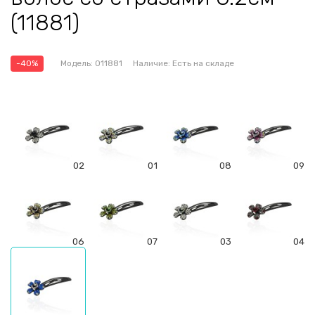
(11881)
-40%
Модель:
011881
Наличие:
Есть на складе
02
01
08
09
06
07
03
04