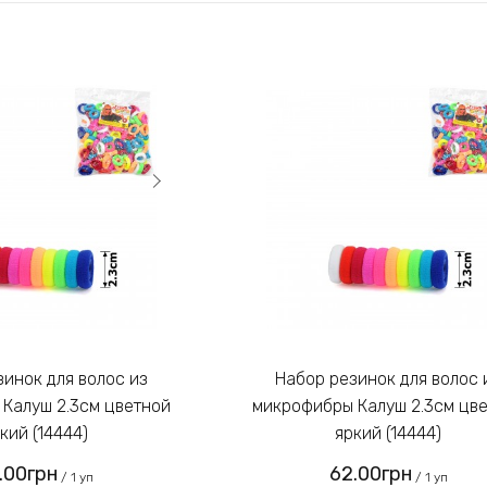
Набор резинок для волос из
Калуш 2.3см цветной
микрофибры Калуш 2.3см цв
кий (14444)
яркий (14444)
.00грн
62.00грн
/ 1 уп
/ 1 уп