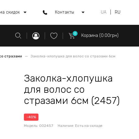
ма скидок
Контакты
UA
|
RU
0
Корзина (0.00грн)
со стразами
Заколка-хлопушка для волос со стразами 6см
Заколка-хлопушка
для волос со
стразами 6см (2457)
-40%
Модель:
002457
Наличие:
Есть на складе