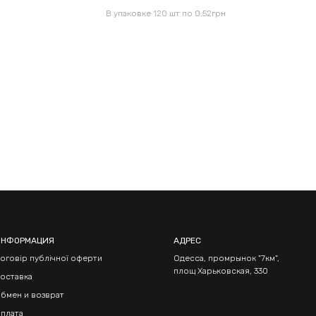
В упаковке 120 шт по 0.52грн
ИНФОРМАЦИЯ
АДРЕС
оговір публічної оферти
Одесса, промрынок "7км",
площ Харьковская, 330
оставка
бмен и возврат
плата