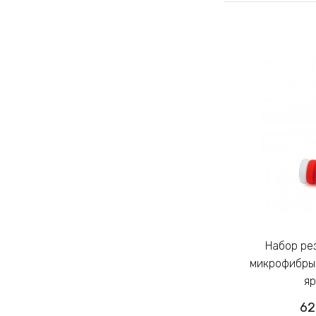
Набор резинок для волос из
Набор резинок для волос из
микрофибры Калуш 2.3см цветной
микрофибры 
яркий (14444)
яр
62.00грн
62
/ 1 уп