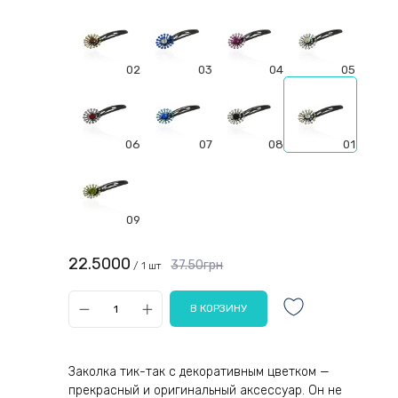
02
03
04
05
06
07
08
01
09
22.5000
37.50грн
/ 1 шт
Заколка тик-так с декоративным цветком —
прекрасный и оригинальный аксессуар. Он не