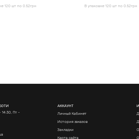
ке 120 шт по 0.52грн
В упаковке 120 шт по 0.52грн
БОТИ
АККАУНТ
 14:30, Пт -
Личный Кабинет
Д
История заказов
Д
Закладки
О
ua
Карта сайта
О