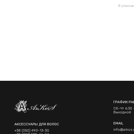
В упаковке 120 шт по 0.52грн
В упаков
ГРАФИК РА
Сб-Чт 6:30 -
Выходной
EMAIL
АКСЕССУАРЫ ДЛЯ ВОЛОС
info@arkos.
+38 (050) 490-13-30