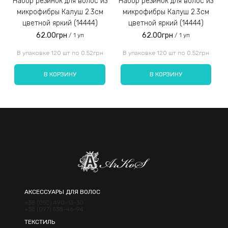
Набор резинок для волос из
Набор резинок для волос из
Набор резинок для во
микрофибры Калуш 2.3см
микрофибры Калуш 2.3см
цветной яркий (14444)
цветной яркий (14444)
62.00грн
62.00грн
/ 1 уп
/ 1 уп
Введите код, указанный на картинке:
В упаковке 120 шт по 0.52грн
В упаковке 120 шт по 0.52грн
В КОРЗИНУ
В КОРЗИНУ
Отправить
АКСЕССУАРЫ ДЛЯ ВОЛОС
+38 (050) 490-13-30
+38 (097) 538-46-94
ТЕКСТИЛЬ