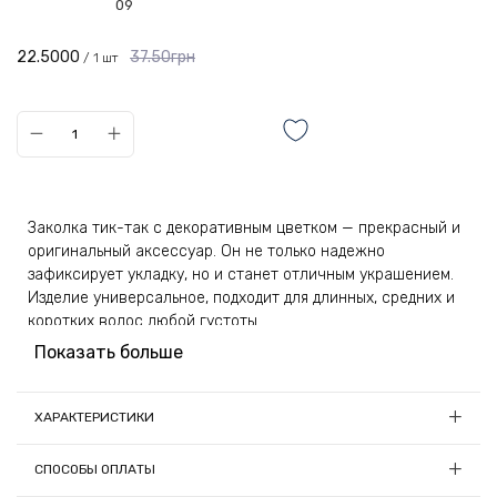
09
22.5000
37.50грн
/ 1 шт
Заколка тик-так с декоративным цветком — прекрасный и
оригинальный аксессуар. Он не только надежно
зафиксирует укладку, но и станет отличным украшением.
Изделие универсальное, подходит для длинных, средних и
коротких волос любой густоты.
Показать больше
Стильный блестящий цветочек способен украсить даже
заурядную укладку, сделав ее более оригинальной и
примечательной. Украшение декорировано множеством
ХАРАКТЕРИСТИКИ
маленьких стразов и одним крупным камушком — все они
Длина, см:
6
приятно переливаются на ярком свету. Подобный атрибут
СПОСОБЫ ОПЛАТЫ
смотрится особенно эффектно в сочетании с вечерней
Материал:
Металл, стекло