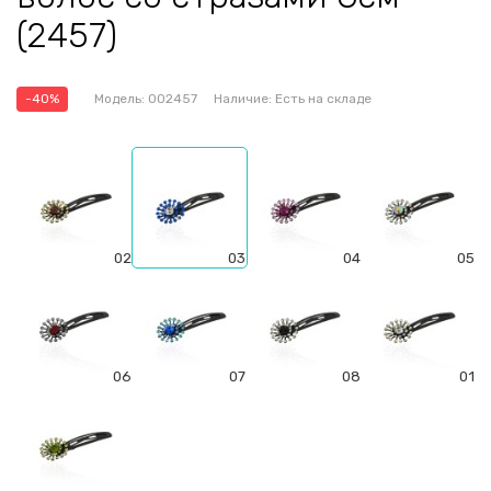
(2457)
-40%
Модель:
002457
Наличие:
Есть на складе
02
03
04
05
06
07
08
01