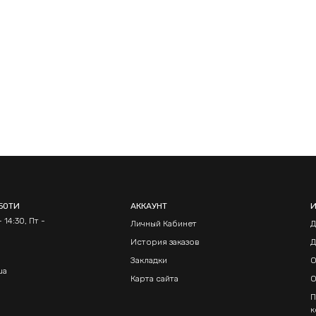
БОТИ
АККАУНТ
 14:30, Пт -
Личный Кабинет
Д
История заказов
Д
Закладки
О
ua
Карта сайта
О
П
к