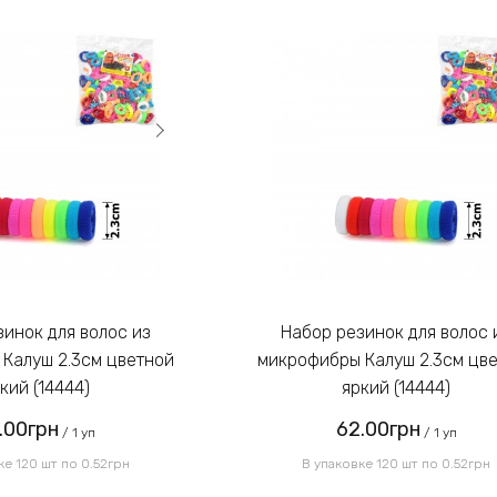
Набор резинок для волос из
Калуш 2.3см цветной
микрофибры Калуш 2.3см цв
кий (14444)
яркий (14444)
.00грн
62.00грн
/ 1 уп
/ 1 уп
ке 120 шт по 0.52грн
В упаковке 120 шт по 0.52грн