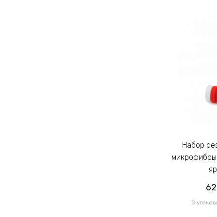
Набор резинок для волос из
Набор резинок для волос из
микрофибры Калуш 2.3см цветной
микрофибры 
яркий (14444)
яр
62.00грн
62
/ 1 уп
В упаковке 120 шт по 0.52грн
В упаков