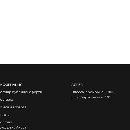
ИНФОРМАЦИЯ
АДРЕС
оговір публічної оферти
Одесса, промрынок "7км",
площ Харьковская, 330
оставка
бмен и возврат
плата
олітика
онфіденційності