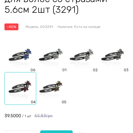
5.6см 2шт (3291)
-40%
Модель:
003291
Наличие:
Есть на складе
06
01
02
03
04
05
39.5000
65.83грн
/ 1 шт