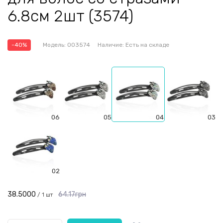
6.8см 2шт (3574)
-40%
Модель:
003574
Наличие:
Есть на складе
06
05
04
03
02
38.5000
64.17грн
/ 1 шт