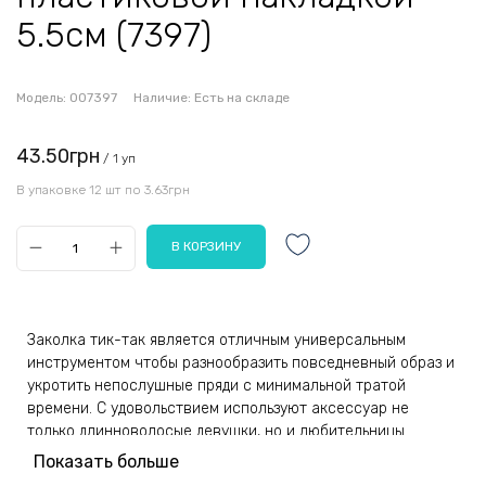
5.5см (7397)
Модель:
007397
Наличие:
Есть на складе
43.50грн
/ 1 уп
В упаковке 12 шт по 3.63грн
Заколка тик-так является отличным универсальным
инструментом чтобы разнообразить повседневный образ и
укротить непослушные пряди с минимальной тратой
времени. С удовольствием используют аксессуар не
только длинноволосые девушки, но и любительницы
экспериментов с укладкой челки. Атрибут может служить
Показать больше
украшением для локонов, он удачно подчеркнет