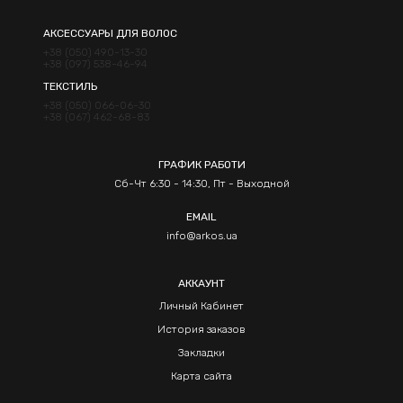
АКСЕССУАРЫ ДЛЯ ВОЛОС
+38 (050) 490-13-30
+38 (097) 538-46-94
ТЕКСТИЛЬ
+38 (050) 066-06-30
+38 (067) 462-68-83
ГРАФИК РАБОТИ
Сб-Чт 6:30 - 14:30, Пт - Выходной
EMAIL
info@arkos.ua
АККАУНТ
Личный Кабинет
История заказов
Закладки
Карта сайта