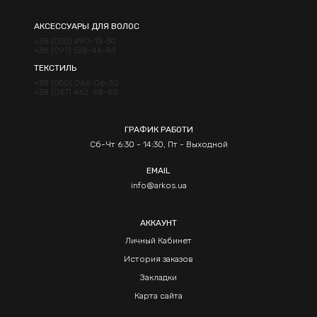
АКСЕССУАРЫ ДЛЯ ВОЛОС
+38 (050) 490-13-30
+38 (097) 538-46-94
ТЕКСТИЛЬ
+38 (050) 066-06-30
+38 (067) 462-68-83
ГРАФИК РАБОТИ
Сб-Чт 6:30 - 14:30, Пт - Выходной
EMAIL
info@arkos.ua
АККАУНТ
Личный Кабинет
История заказов
Закладки
Карта сайта