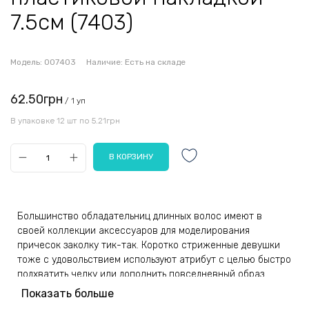
7.5см (7403)
Модель:
007403
Наличие:
Есть на складе
62.50грн
/ 1 уп
В упаковке 12 шт по 5.21грн
Большинство обладательниц длинных волос имеют в
своей коллекции аксессуаров для моделирования
причесок заколку тик-так. Коротко стриженные девушки
тоже с удовольствием используют атрибут с целью быстро
подхватить челку или дополнить повседневный образ.
Предмет крепко фиксирует пряди, надежно удерживая их в
Показать больше
укладке на протяжении целого дня.