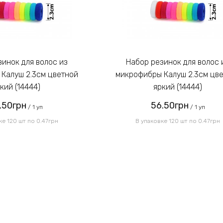
Набор резинок для волос из
Калуш 2.3см цветной
микрофибры Калуш 2.3см цв
кий (14444)
яркий (14444)
.50грн
56.50грн
/ 1 уп
/ 1 уп
ке 120 шт по 0.47грн
В упаковке 120 шт по 0.47грн