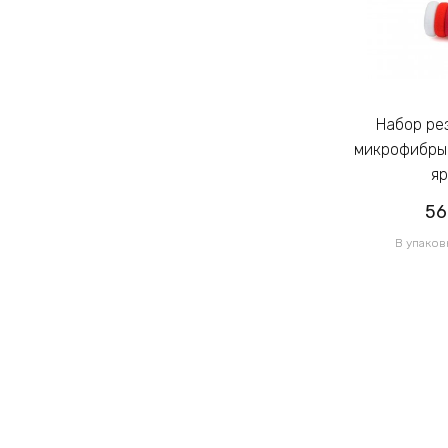
Набор резинок для волос из
Набор резинок для волос из
микрофибры Калуш 2.3см цветной
микрофибры 
яркий (14444)
яр
56.50грн
56
/ 1 уп
В упаковке 120 шт по 0.47грн
В упаков