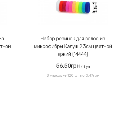
Введите код, указанный на
картинке:
Набор резинок для волос из
етной
микрофибры Калуш 2.3см цветной
м
яркий (14444)
56.50грн
Отправить
/ 1 уп
В упаковке 120 шт по 0.47грн