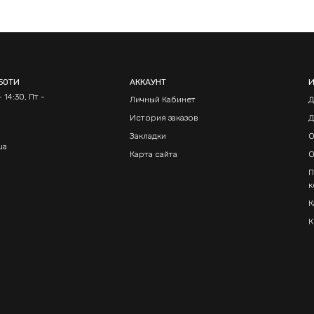
БОТИ
АККАУНТ
 14:30, Пт -
Личный Кабинет
Д
История заказов
Д
Закладки
О
ua
Карта сайта
О
П
к
К
К