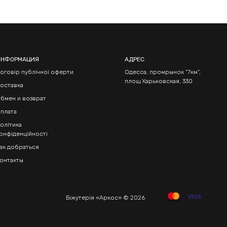
ИНФОРМАЦИЯ
АДРЕС
оговір публічної оферти
Одесса, промрынок "7км",
площ Харьковская, 330
оставка
бмен и возврат
плата
олітика
онфіденційності
ак добраться
онтакты
Біжутерія «Аркос» © 2026