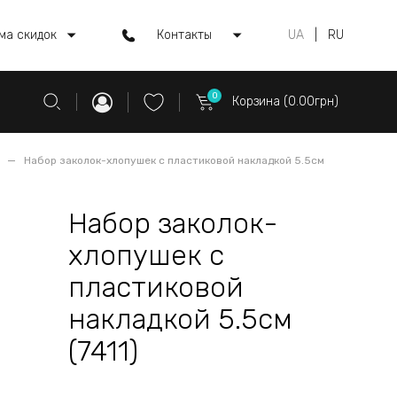
ма скидок
Контакты
UA
|
RU
0
Корзина (0.00грн)
Набор заколок-хлопушек с пластиковой накладкой 5.5см
Набор заколок-
хлопушек с
пластиковой
накладкой 5.5см
(7411)