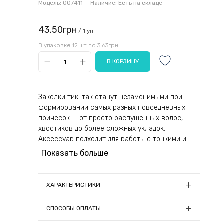
Модель:
007411
Наличие:
Есть на складе
43.50грн
/ 1 уп
В упаковке 12 шт по 3.63грн
Заколки тик-так станут незаменимыми при
формировании самых разных повседневных
причесок — от просто распущенных волос,
хвостиков до более сложных укладок.
Аксессуар подходит для работы с тонкими и
густыми локонами разной длины. Украшение
Показать больше
будет удерживать непослушные пряди в
нужном положении и подчеркнет
естественную красоту рыжей, светлой и
ХАРАКТЕРИСТИКИ
темной шевелюры. Заколочки можно смело
сочетать с другими атрибутами для волос
Длина, см:
5.5
СПОСОБЫ ОПЛАТЫ
создавая множество интересных комбинаций и
Количество в упаковке, шт:
12
подчеркивая индивидуальный стиль своей