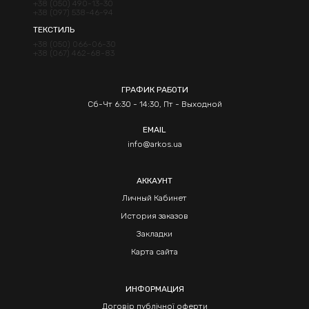
+38 (050) 490-13-30
+38 (097) 538-46-94
ТЕКСТИЛЬ
+38 (050) 066-06-30
+38 (067) 462-68-83
ГРАФИК РАБОТИ
Сб-Чт 6:30 - 14:30, Пт - Выходной
EMAIL
info@arkos.ua
АККАУНТ
Личный Кабинет
История заказов
Закладки
Карта сайта
ИНФОРМАЦИЯ
Договір публічної оферти