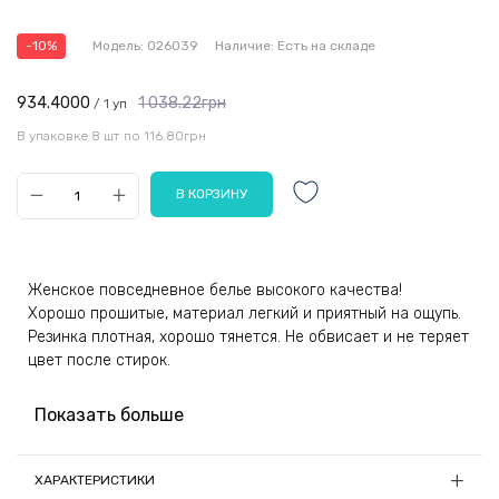
-10%
Модель:
026039
Наличие:
Есть на складе
934.4000
1 038.22грн
/ 1 уп
В упаковке 8 шт по 116.80грн
Женское повседневное белье высокого качества!
Хорошо прошитые, материал легкий и приятный на ощупь.
Резинка плотная, хорошо тянется. Не обвисает и не теряет
цвет после стирок.
Показать больше
ХАРАКТЕРИСТИКИ