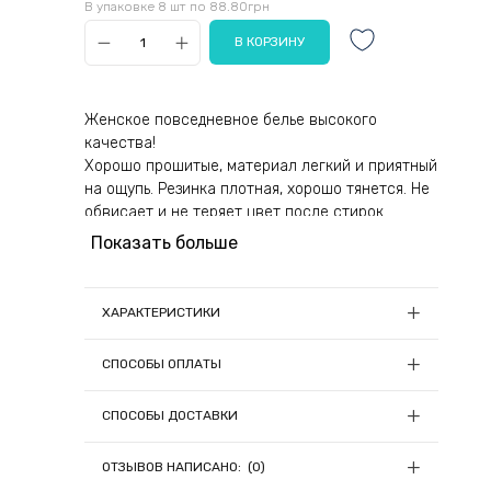
В упаковке 8 шт по 88.80грн
Женское повседневное белье высокого
качества!
Хорошо прошитые, материал легкий и приятный
на ощупь. Резинка плотная, хорошо тянется. Не
обвисает и не теряет цвет после стирок.
Показать больше
ХАРАКТЕРИСТИКИ
Размеры:
В упаковке
СПОСОБЫ ОПЛАТЫ
2шт(М),2шт(L),2шт(XL),2шт(2XL)
Состав:
95% Cotton 5% Spanex
1) Онлайн оплата
СПОСОБЫ ДОСТАВКИ
Цвет:
Разноцветный
Заказы на сумму до 5000грн можно оплатить
Мы отправляем заказы ежедневно (кроме
онлайн при оформлении заказа с помощью
ОТЗЫВОВ НАПИСАНО: (0)
Пятницы) в 13:00, если средства были зачислены
LiqPay (Приват24);
до 13:00.