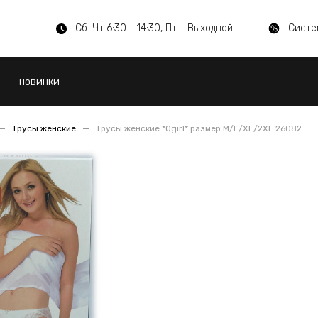
Сб-Чт 6:30 - 14:30, Пт - Выходной
Систе
НОВИНКИ
Трусы женские
Трусы женские *Qgirl* размер M/L/XL/2XL 26082