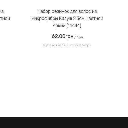
Введите код, указанный на
картинке:
Набор резинок для волос из
етной
микрофибры Калуш 2.3см цветной
м
яркий (14444)
62.00грн
Отправить
/ 1 уп
В упаковке 120 шт по 0.52грн