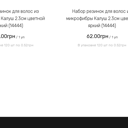
Набор резинок для волос из
Калуш 2.3см цветной
микрофибры Калуш 2.3см цв
кий (14444)
яркий (14444)
.00грн
62.00грн
/ 1 уп
/ 1 уп
ке 120 шт по 0.52грн
В упаковке 120 шт по 0.52грн