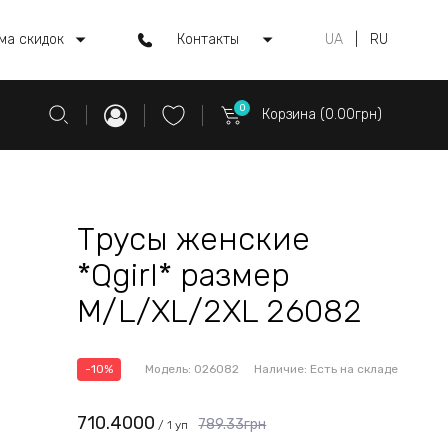
ма скидок
Контакты
UA
|
RU
0
Корзина (0.00грн)
Трусы женские
*Qgirl* размер
M/L/XL/2XL 26082
-10%
Модель:
026082
Наличие:
Есть на складе
710.4000
789.33грн
/ 1 уп