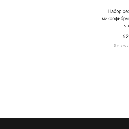
Набор резинок для волос из
Набор резинок для волос из
микрофибры Калуш 2.3см цветной
микрофибры 
яркий (14444)
яр
62.00грн
62
/ 1 уп
В упаковке 120 шт по 0.52грн
В упаков