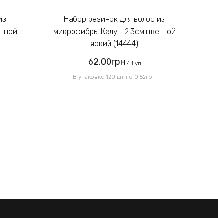
Введите код, указанный на
картинке:
Набор резинок для волос из
етной
микрофибры Калуш 2.3см цветной
м
яркий (14444)
62.00грн
Отправить
/ 1 уп
В упаковке 120 шт по 0.52грн