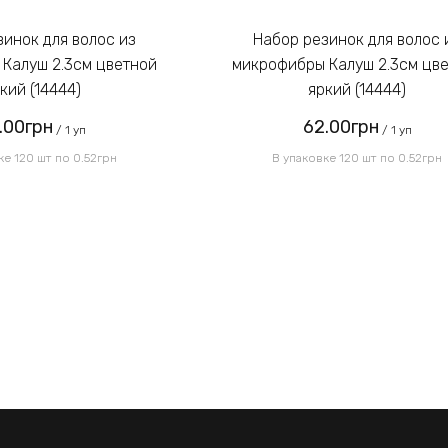
Набор резинок для волос из
Калуш 2.3см цветной
микрофибры Калуш 2.3см цв
кий (14444)
яркий (14444)
.00грн
62.00грн
/ 1 уп
/ 1 уп
ке 120 шт по 0.52грн
В упаковке 120 шт по 0.52грн