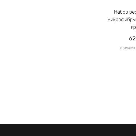
Набор резинок для волос из
Набор резинок для волос из
микрофибры Калуш 2.3см цветной
микрофибры 
яркий (14444)
яр
62.00грн
62
/ 1 уп
В упаковке 120 шт по 0.52грн
В упаков