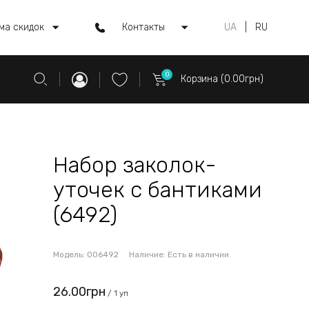
ма скидок
Контакты
UA
|
RU
0
Корзина (0.00грн)
Набор заколок-
уточек с бантиками
(6492)
Модель:
006492
Наличие:
Есть в наличии
26.00грн
/ 1 уп