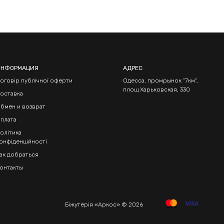
ИНФОРМАЦИЯ
АДРЕС
оговір публічної оферти
Одесса, промрынок "7км",
площ Харьковская, 330
оставка
бмен и возврат
плата
олітика
онфіденційності
ак добраться
онтакты
Біжутерія «Аркос» © 2026