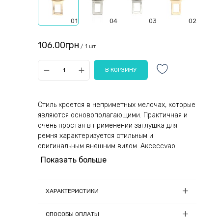
01
04
03
02
106.00грн
/ 1 шт
Стиль кроется в неприметных мелочах, которые
являются основополагающими. Практичная и
очень простая в применении заглушка для
ремня характеризуется стильным и
оригинальным внешним видом. Аксессуар
особенно уместен в тех случаях, когда замки
Показать больше
долго не используются — он защищает разъемы
от попадания в них пыли, влаги и мелкого
мусора.
ХАРАКТЕРИСТИКИ
Изделие произведено из качественного
Материал:
Металл, стекло
СПОСОБЫ ОПЛАТЫ