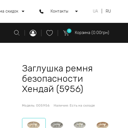
ма скидок
Контакты
UA
|
RU
0
Корзина (0.00грн)
Заглушка ремня
безопасности
Хендай (5956)
Модель:
005956
Наличие:
Есть на складе