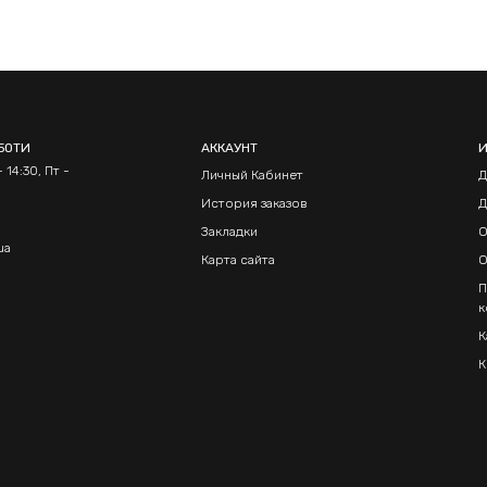
БОТИ
АККАУНТ
 14:30, Пт -
Личный Кабинет
Д
История заказов
Д
Закладки
О
ua
Карта сайта
О
П
к
К
К