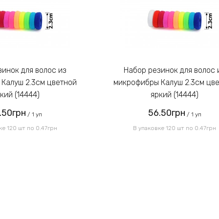
Набор резинок для волос из
Калуш 2.3см цветной
микрофибры Калуш 2.3см цв
кий (14444)
яркий (14444)
.50грн
56.50грн
/ 1 уп
/ 1 уп
ке 120 шт по 0.47грн
В упаковке 120 шт по 0.47грн