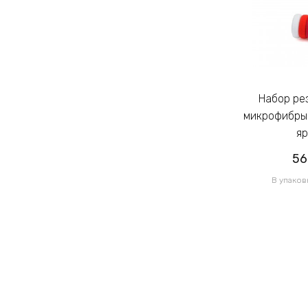
Набор резинок для волос из
Набор резинок для волос из
микрофибры Калуш 2.3см цветной
микрофибры 
яркий (14444)
яр
56.50грн
56
/ 1 уп
В упаковке 120 шт по 0.47грн
В упаков