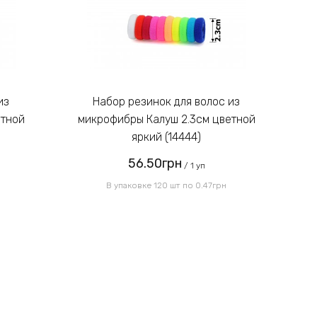
Введите код, указанный на
картинке:
Набор резинок для волос из
етной
микрофибры Калуш 2.3см цветной
м
яркий (14444)
56.50грн
Отправить
/ 1 уп
В упаковке 120 шт по 0.47грн