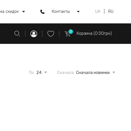
ма скидок
Контакты
UA
|
RU
0
Корзина (0.00грн)
По
24
Сначала
Сначала новинки