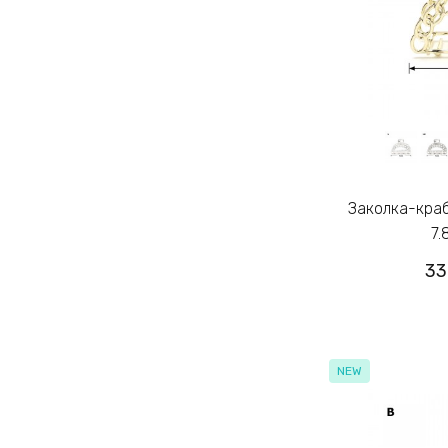
Заколка-краб для волос из металла
7.
33
NEW