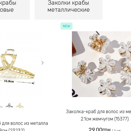
 крабы
Заколки крабы
ковые
металлические
NEW
Заколка-краб для волос из металла
2.1см жемчугом (15377)
29.00грн
.8см (23232)
/ 1 шт