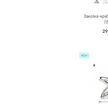
Заколка-краб для волос из металла
7.
29
NEW