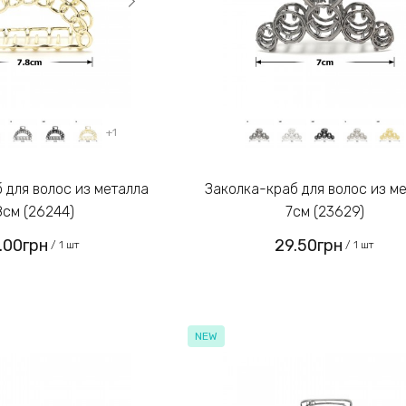
+1
Заколка-краб для волос из металла
8см (26244)
7см (23629)
.00грн
29.50грн
/ 1 шт
/ 1 шт
NEW