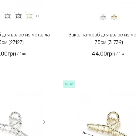
+1
Заколка-краб для волос из металла
.5см (27127)
7.5см (31739)
.00грн
44.00грн
/ 1 шт
/ 1 шт
NEW