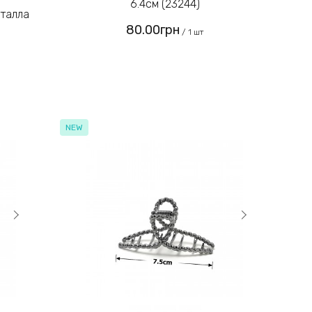
6.4см (23244)
80.00грн
/ 1 шт
NEW