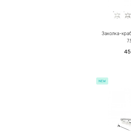
Заколка-краб для волос из металла
7
45
NEW