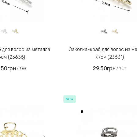
Заколка-краб для волос из металла
6см (23636)
7.7см (23631)
.50грн
29.50грн
/ 1 шт
/ 1 шт
NEW