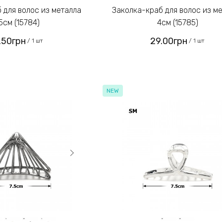
Заколка-краб для волос из металла
5см (15784)
4см (15785)
.50грн
29.00грн
/ 1 шт
/ 1 шт
NEW