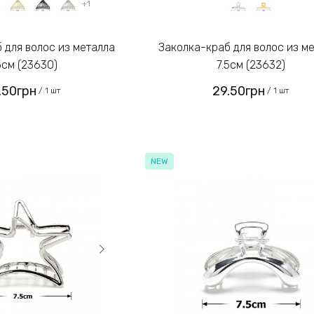
+1
Заколка-краб для волос из металла
5см (23630)
7.5см (23632)
.50грн
29.50грн
/ 1 шт
/ 1 шт
NEW