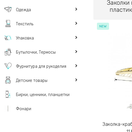
Заколки
пласти
Одежда
Текстиль
NEW
Упаковка
Бутылочки, Термосы
Фурнитура для рукоделия
Детские товары
Бирки, ценники, планшетки
Фонари
Заколка-краб для волос из металла
11