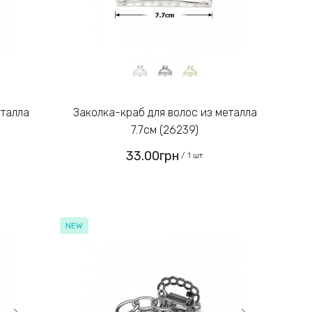
Заколка-краб для волос из металла
7.7см (26239)
33.00грн
/ 1 шт
NEW