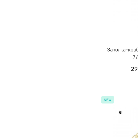
Заколка-краб для волос из металла
7.
29
NEW