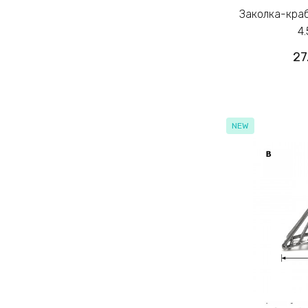
Заколка-краб для волос из металла
4.
27
NEW