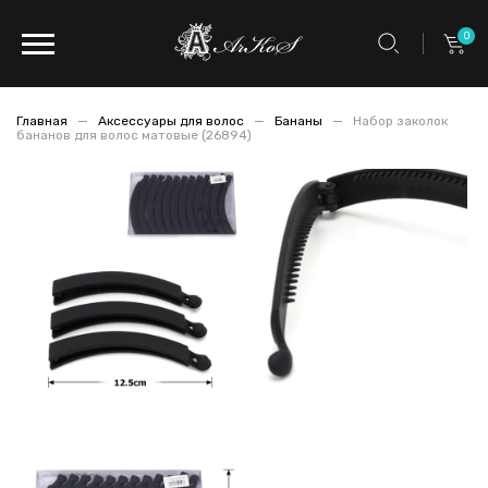
0
Главная
Аксессуары для волос
Бананы
Набор заколок
бананов для волос матовые (26894)