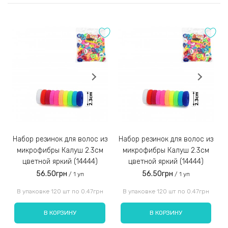
Оставить отзыв
После согласования и сбора заказа менеджер отправит
Вам реквизиты для оплаты на расчётный счёт IBAN;
Оценка:
Заказы наложенным платежом не отправляем!
3)
Набор резинок для волос из
Набор резинок для волос из
Набор резинок для во
микрофибры Калуш 2.3см
микрофибры Калуш 2.3см
цветной яркий (14444)
цветной яркий (14444)
56.50грн
56.50грн
/ 1 уп
/ 1 уп
Введите код, указанный на картинке:
В упаковке 120 шт по 0.47грн
В упаковке 120 шт по 0.47грн
В КОРЗИНУ
В КОРЗИНУ