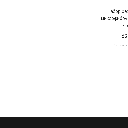
Набор резинок для волос из
Набор резинок для волос из
микрофибры Калуш 2.3см цветной
микрофибры 
яркий (14444)
яр
62.00грн
62
/ 1 уп
В упаковке 120 шт по 0.52грн
В упаков