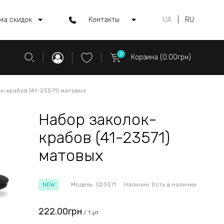
ма скидок
Контакты
UA
|
RU
0
Корзина (0.00грн)
к-крабов (41-23571) матовых
Набор заколок-
крабов (41-23571)
матовых
NEW
Модель:
023571
Наличие:
Есть в наличии
222.00грн
/ 1 уп