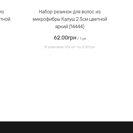
Введите код, указанный на
картинке:
Набор резинок для волос из
етной
микрофибры Калуш 2.3см цветной
м
яркий (14444)
62.00грн
Отправить
/ 1 уп
В упаковке 120 шт по 0.52грн