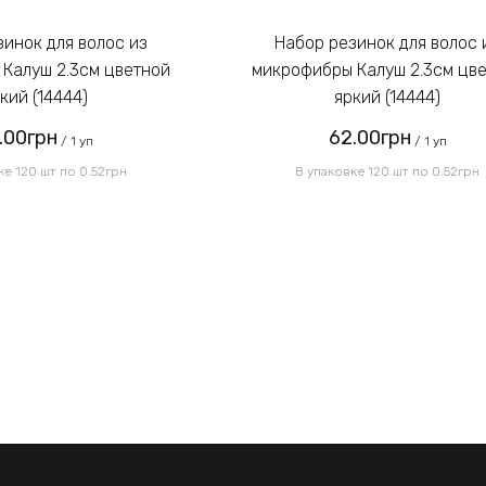
Набор резинок для волос из
Калуш 2.3см цветной
микрофибры Калуш 2.3см цв
кий (14444)
яркий (14444)
.00грн
62.00грн
/ 1 уп
/ 1 уп
ке 120 шт по 0.52грн
В упаковке 120 шт по 0.52грн