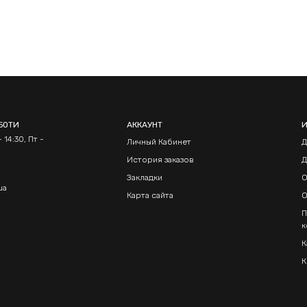
БОТИ
АККАУНТ
 14:30, Пт -
Личный Кабинет
Д
История заказов
Д
Закладки
О
ua
Карта сайта
О
П
к
К
К