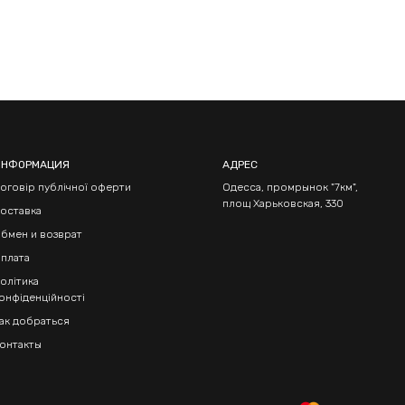
ИНФОРМАЦИЯ
АДРЕС
оговір публічної оферти
Одесса, промрынок "7км",
площ Харьковская, 330
оставка
бмен и возврат
плата
олітика
онфіденційності
ак добраться
онтакты