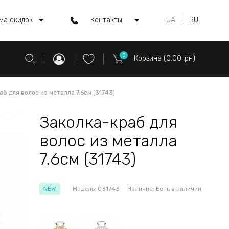
ма скидок
Контакты
UA
|
RU
0
Корзина (0.00грн)
аб для волос из металла 7.6см (31743)
Заколка-краб для
волос из металла
7.6см (31743)
NEW
Модель:
031743
Наличие:
Есть в наличии