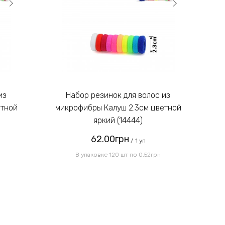
Набор резинок для волос из
етной
микрофибры Калуш 2.3см цветной
м
яркий (14444)
62.00грн
/ 1 уп
В упаковке 120 шт по 0.52грн