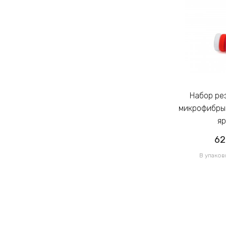
Набор резинок для волос из
Набор резинок для волос из
микрофибры Калуш 2.3см цветной
микрофибры 
яркий (14444)
яр
62.00грн
62
/ 1 уп
В упаковке 120 шт по 0.52грн
В упаков