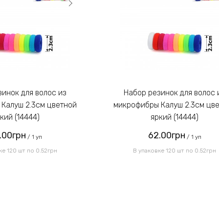
Набор резинок для волос из
Калуш 2.3см цветной
микрофибры Калуш 2.3см цв
кий (14444)
яркий (14444)
.00грн
62.00грн
/ 1 уп
/ 1 уп
ке 120 шт по 0.52грн
В упаковке 120 шт по 0.52грн