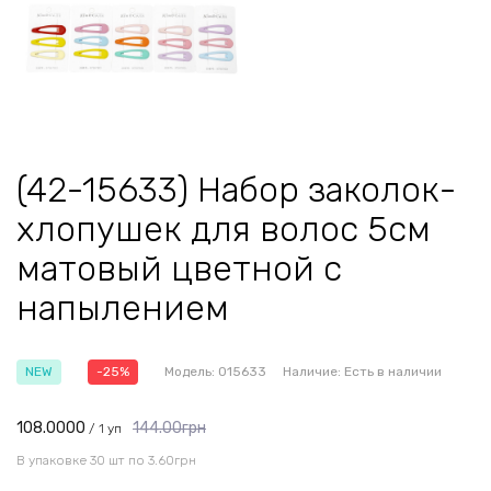
(42-15633) Набор заколок-
хлопушек для волос 5см
матовый цветной с
напылением
NEW
-25%
Модель:
015633
Наличие:
Есть в наличии
108.0000
144.00грн
/ 1 уп
В упаковке 30 шт по 3.60грн