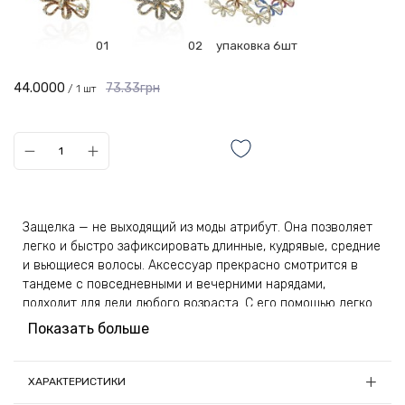
01
02
упаковка 6шт
44.0000
73.33грн
/ 1 шт
Защелка — не выходящий из моды атрибут. Она позволяет
легко и быстро зафиксировать длинные, кудрявые, средние
и вьющиеся волосы. Аксессуар прекрасно смотрится в
тандеме с повседневными и вечерними нарядами,
подходит для леди любого возраста. С его помощью легко
убрать длинную челку и ниспадающие пряди от лица.
Показать больше
Украшение актуально при сборах в детский сад, школу, на
торжественные мероприятия.
ХАРАКТЕРИСТИКИ
Защелка изготавливается из высокопрочного металла