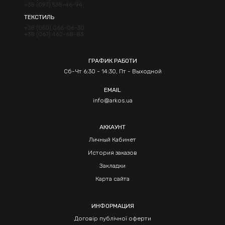
+38 (097) 538-46-94
ТЕКСТИЛЬ
+38 (050) 066-06-30
+38 (067) 462-68-83
ГРАФИК РАБОТИ
Сб-Чт 6:30 - 14:30, Пт - Выходной
EMAIL
info@arkos.ua
АККАУНТ
Личный Кабинет
История заказов
Закладки
Карта сайта
ИНФОРМАЦИЯ
Договір публічної оферти