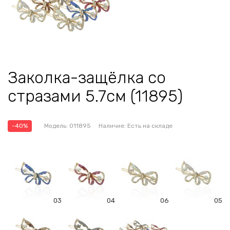
Заколка-защёлка со
стразами 5.7см (11895)
-40%
Модель:
011895
Наличие:
Есть на складе
03
04
06
05