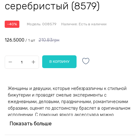
серебристый (8579)
-40%
Модель:
008579
Наличие:
Есть в наличии
126.5000
210.83грн
/ 1 шт
Женщины и девушки, которые небезразличны к стильной
бижутерии и проводят смелые эксперименты с
ежедневными, деловыми, праздничными, романтическими
образами, оценят по достоинству браслет в оригинальном
исполнении. С помощью яркого аксессуара можно
расставить правильно акценты в разных комплектах
Показать больше
одежды, акцентируя внимание на красивых женских
запястьях и эффектном маникюре.