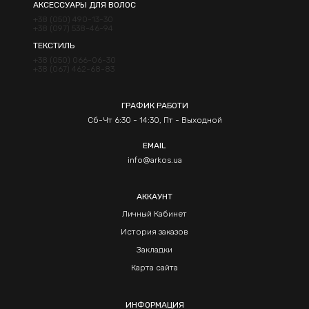
АКСЕССУАРЫ ДЛЯ ВОЛОС
+38 (050) 490-13-30
+38 (097) 538-46-94
ТЕКСТИЛЬ
+38 (050) 066-06-30
+38 (067) 462-68-83
ГРАФИК РАБОТИ
Сб-Чт 6:30 - 14:30, Пт - Выходной
EMAIL
info@arkos.ua
АККАУНТ
Личный Кабинет
История заказов
Закладки
Карта сайта
ИНФОРМАЦИЯ