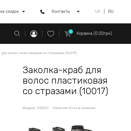
ма скидок
Контакты
UA
|
RU
0
Корзина (0.00грн)
 для волос пластиковая со стразами (10017)
Заколка-краб для
волос пластиковая
со стразами (10017)
Модель:
010017
Наличие:
Есть в наличии