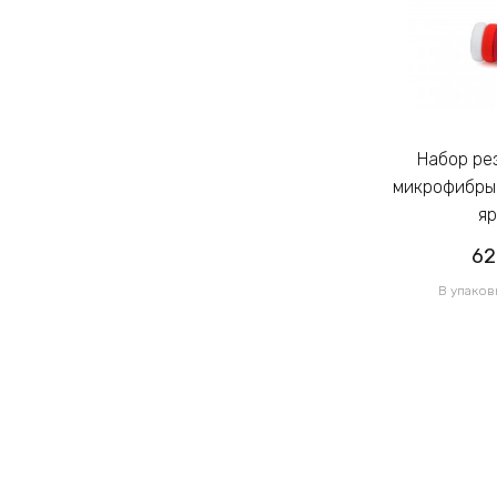
Набор резинок для волос из
Набор резинок для волос из
микрофибры Калуш 2.3см цветной
микрофибры 
яркий (14444)
яр
62.00грн
62
/ 1 уп
В упаковке 120 шт по 0.52грн
В упаков