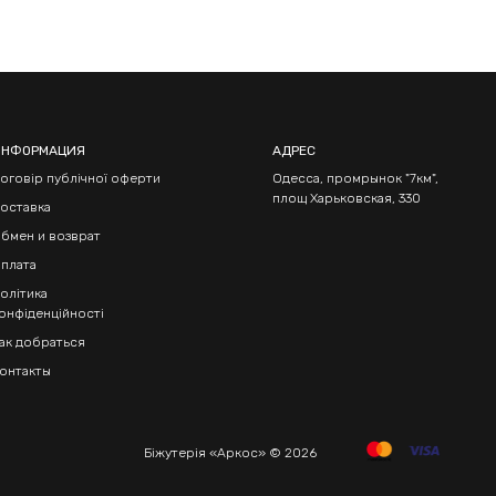
ИНФОРМАЦИЯ
АДРЕС
оговір публічної оферти
Одесса, промрынок "7км",
площ Харьковская, 330
оставка
бмен и возврат
плата
олітика
онфіденційності
ак добраться
онтакты
Біжутерія «Аркос» © 2026