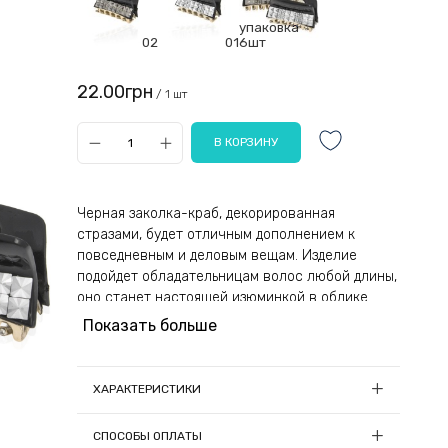
упаковка
02
01
6шт
22.00грн
/ 1 шт
Черная заколка-краб, декорированная
стразами, будет отличным дополнением к
повседневным и деловым вещам. Изделие
подойдет обладательницам волос любой длины,
оно станет настоящей изюминкой в облике
владелицы.
Показать больше
Аксессуар изготовлен из прочного и
долговечного пластика. Материал отличается
ХАРАКТЕРИСТИКИ
устойчивостью к механическим повреждениям
и длительным сроком эксплуатации. У зажима
Длина, см:
6
СПОСОБЫ ОПЛАТЫ