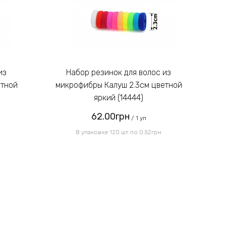
Введите код, указанный на
картинке:
Набор резинок для волос из
етной
микрофибры Калуш 2.3см цветной
м
яркий (14444)
62.00грн
Отправить
/ 1 уп
В упаковке 120 шт по 0.52грн