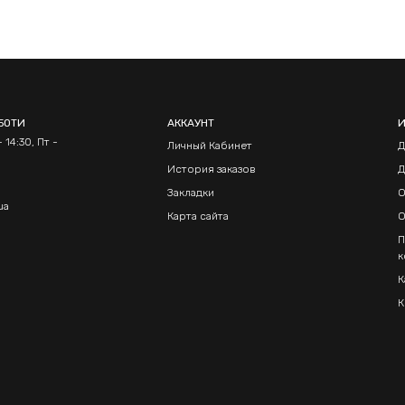
БОТИ
АККАУНТ
 14:30, Пт -
Личный Кабинет
Д
История заказов
Д
Закладки
О
ua
Карта сайта
О
П
к
К
К