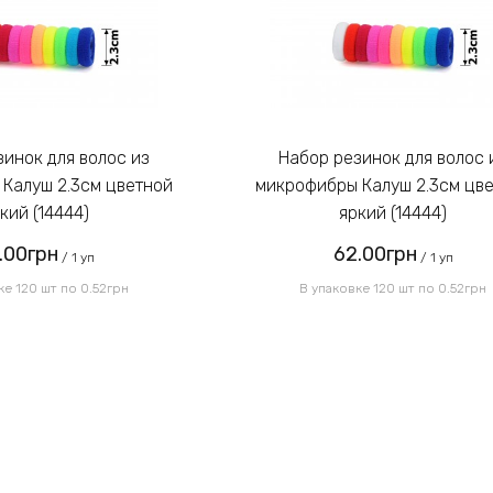
Набор резинок для волос из
Калуш 2.3см цветной
микрофибры Калуш 2.3см цв
кий (14444)
яркий (14444)
.00грн
62.00грн
/ 1 уп
/ 1 уп
ке 120 шт по 0.52грн
В упаковке 120 шт по 0.52грн