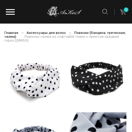
0
Главная
Аксессуары для волос
Повязки (бандана, греческая,
чалма)
Повязка-чалма из софтовой ткани с принтом средний
горох (28855)