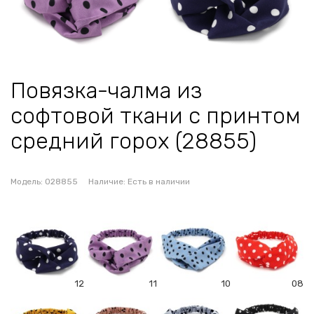
Повязка-чалма из
софтовой ткани с принтом
средний горох (28855)
Модель:
028855
Наличие:
Есть в наличии
12
11
10
08