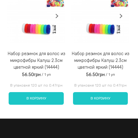
На выбор предлагается много вариантов расцветок. Из
Заказы наложенным платежом не отправляем!
3)
огромного ассортимента можно легко выбрать то, что
больше всего подойдет.
Набор резинок для волос из
Набор резинок для волос из
Набор резинок для во
микрофибры Калуш 2.3см
микрофибры Калуш 2.3см
цветной яркий (14444)
цветной яркий (14444)
56.50грн
56.50грн
/ 1 уп
/ 1 уп
Введите код, указанный на картинке:
В упаковке 120 шт по 0.47грн
В упаковке 120 шт по 0.47грн
В КОРЗИНУ
В КОРЗИНУ
Отправить