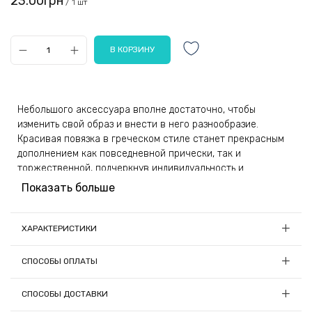
23.00грн
/ 1 шт
Небольшого аксессуара вполне достаточно, чтобы
изменить свой образ и внести в него разнообразие.
Красивая повязка в греческом стиле станет прекрасным
дополнением как повседневной прически, так и
торжественной, подчеркнув индивидуальность и
изысканный вкус прекрасной девушки.
Показать больше
Принадлежность обладает эластичной резинкой, которая
легко растягивается и не сдавливает голову, позволяя
ХАРАКТЕРИСТИКИ
носить повязку на протяжении всего дня. Атрибут не
Материал:
Ткань
нуждается в специальном уходе, легко очищается при
СПОСОБЫ ОПЛАТЫ
помощи мыльного раствора и воды, не теряя идеального
Страна-производитель товара:
Китай
внешнего вида. Изделие быстро возвращается к исходным
1) Онлайн оплата
СПОСОБЫ ДОСТАВКИ
параметрам и не деформируется, даже при активной