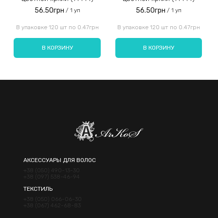
56.50грн
56.50грн
/ 1 уп
/ 1 уп
Введите код, указанный на картинке:
В упаковке 120 шт по 0.47грн
В упаковке 120 шт по 0.47грн
В КОРЗИНУ
В КОРЗИНУ
Отправить
АКСЕССУАРЫ ДЛЯ ВОЛОС
+38 (050) 490-13-30
+38 (097) 538-46-94
ТЕКСТИЛЬ
+38 (050) 066-06-30
+38 (067) 462-68-83