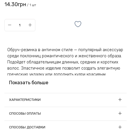
14.30грн
/ 1 шт
Обруч-резинка в античном стиле — популярный аксессуар
среди поклонниц романтического и женственного образа.
Подойдет обладательницам длинных, средних и коротких
волос. Эластичное изделие позволит создать элегантную
греческую укладку или дополнить кудри красивым
аксессуаром.
Показать больше
Ободок получил лаконичный дизайн с плетеной косой и
расположенными поверх большими бусами. Изделие
ХАРАКТЕРИСТИКИ
неотразимо смотрится в волосах, при попадании света
Количество в упаковке, шт:
12
бусины с зеркальным и матовым покрытием красиво
СПОСОБЫ ОПЛАТЫ
играют. Изделие комфортно в применении, его легко
Материал:
Ткань
надевать и снимать, не травмируя волосы.
1) Онлайн оплата
Цвет:
Разноцветный
СПОСОБЫ ДОСТАВКИ