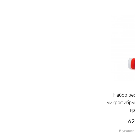
Набор резинок для волос из
Набор резинок для волос из
микрофибры Калуш 2.3см цветной
микрофибры 
яркий (14444)
яр
62.00грн
62
/ 1 уп
В упаковке 120 шт по 0.52грн
В упаков