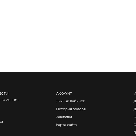
БОТИ
АККАУНТ
 14:30, Пт -
Личный Кабинет
Д
История заказов
Д
Закладки
О
ua
Карта сайта
О
П