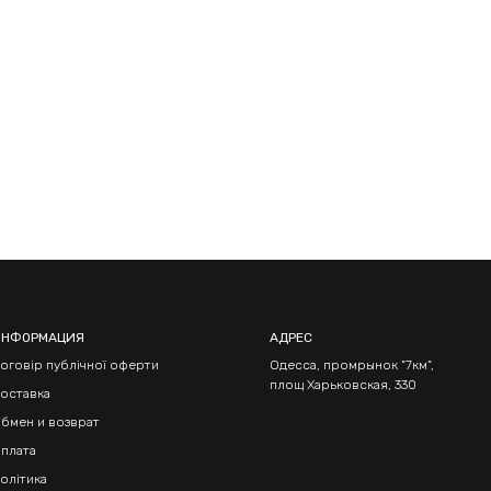
ИНФОРМАЦИЯ
АДРЕС
оговір публічної оферти
Одесса, промрынок "7км",
площ Харьковская, 330
оставка
бмен и возврат
плата
олітика