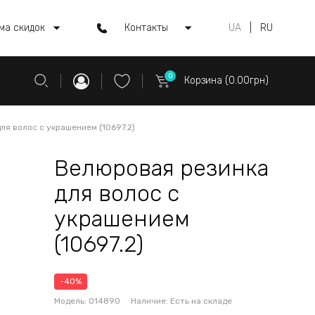
ма скидок
Контакты
UA
|
RU
0
Корзина (0.00грн)
ля волос с украшением (10697.2)
Велюровая резинка
для волос с
украшением
(10697.2)
-40%
Модель:
014890
Наличие:
Есть на складе