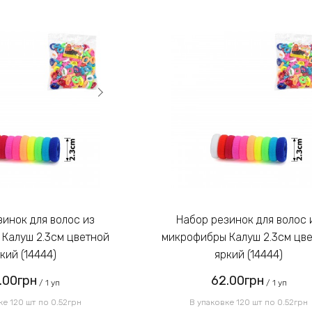
Набор резинок для волос из
Калуш 2.3см цветной
микрофибры Калуш 2.3см цв
кий (14444)
яркий (14444)
.00грн
62.00грн
/ 1 уп
/ 1 уп
ке 120 шт по 0.52грн
В упаковке 120 шт по 0.52грн