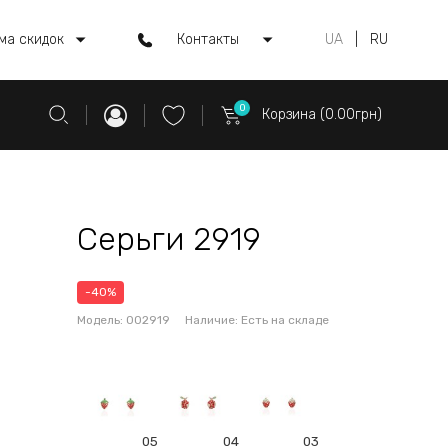
ма скидок
Контакты
UA
|
RU
0
Корзина (0.00грн)
Серьги 2919
-40%
Модель:
002919
Наличие:
Есть на складе
05
04
03