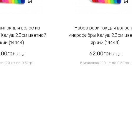
Набор резинок для волос из
Калуш 2.3см цветной
микрофибры Калуш 2.3см цв
кий (14444)
яркий (14444)
.00грн
62.00грн
/ 1 уп
/ 1 уп
ке 120 шт по 0.52грн
В упаковке 120 шт по 0.52грн