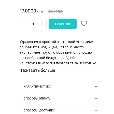
17.0000
28.33грн
/ 1 шт
Украшения с простой застежкой «гвоздик»,
понравится модницам, которые часто
экспериментируют с образами с помощью
разнообразной бижутерии. Удобная
конструкция изделия позволяет за несколько
секунд снимать и надевать серьги, подчеркивая
Показать больше
ежедневные, праздничные, деловые комплекты.
Выполнен аксессуар из качественного
ХАРАКТЕРИСТИКИ
крепкого сплава, который будет радовать
эффектным видом долгий период эксплуатации.
Материал:
Металл, стекло
СПОСОБЫ ОПЛАТЫ
Представлена модель в виде красивых яблок с
Страна-производитель товара:
Китай
красными стразами и зеленым листочком.
1) Онлайн оплата
СПОСОБЫ ДОСТАВКИ
Кристаллы играют бликами на солнце,