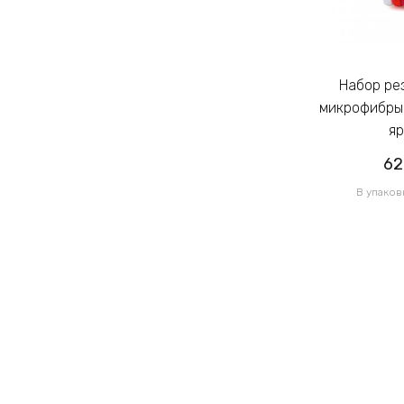
Набор резинок для волос из
Набор резинок для волос из
микрофибры Калуш 2.3см цветной
микрофибры 
яркий (14444)
яр
62.00грн
62
/ 1 уп
В упаковке 120 шт по 0.52грн
В упаков