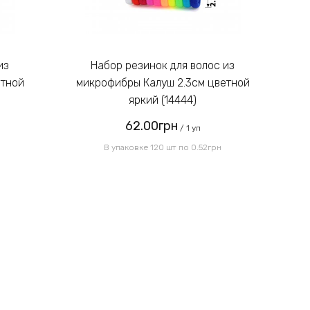
Введите код, указанный на
картинке:
Набор резинок для волос из
етной
микрофибры Калуш 2.3см цветной
м
яркий (14444)
62.00грн
Отправить
/ 1 уп
В упаковке 120 шт по 0.52грн