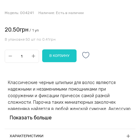
Модель:
004241
Наличие:
Есть в наличии
20.50грн
/ 1 уп
В упаковке 50 шт по 0.41грн
Классические черные шпильки для волос являются
надежными и незаменимыми помощниками при
сооружении и фиксации причесок самой разной
сложности. Парочка таких миниатюрных заколочек
наверняка найдется в любой женской сумочке. Аксессуар
одинаково хорошо закрепляет волосы разной длины и
Показать больше
густоты, не соскальзывает и не выпадает в процессе
носки.
ХАРАКТЕРИСТИКИ