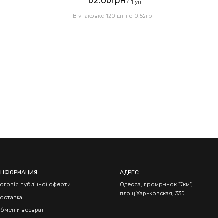
62.00грн
Отправить
/ 1 уп
В упаковке 120 шт по 0.52грн
ИНФОРМАЦИЯ
АДРЕС
оговір публічної оферти
Одесса, промрынок "7км",
площ Харьковская, 330
оставка
бмен и возврат