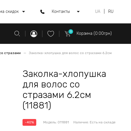
ма скидок
Контакты
UA
|
RU
0
Корзина (0.00грн)
со стразами
Заколка-хлопушка для волос со стразами 6.2см
Заколка-хлопушка
для волос со
стразами 6.2см
(11881)
-40%
Модель:
011881
Наличие:
Есть на складе