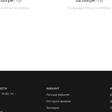
.00грн
62.00грн
/ 1 уп
/ 1 уп
ке 120 шт по 0.52грн
В упаковке 120 шт по 0.52грн
БОТИ
АККАУНТ
 14:30, Пт -
Личный Кабинет
Д
История заказов
Д
Закладки
О
ua