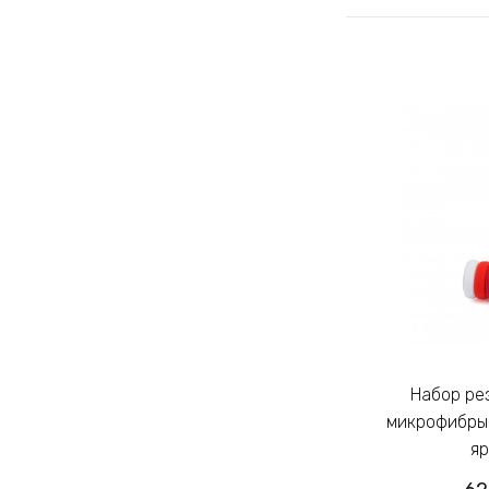
Набор резинок для волос из
Набор резинок для волос из
микрофибры Калуш 2.3см цветной
микрофибры 
яркий (14444)
яр