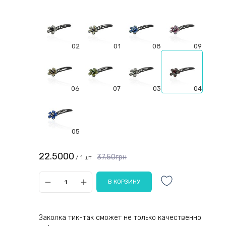
02
01
08
09
06
07
03
04
05
22.5000
37.50грн
/ 1 шт
Заколка тик-так сможет не только качественно