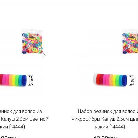
Набор резинок для волос из
Калуш 2.3см цветной
микрофибры Калуш 2.3см цв
кий (14444)
яркий (14444)