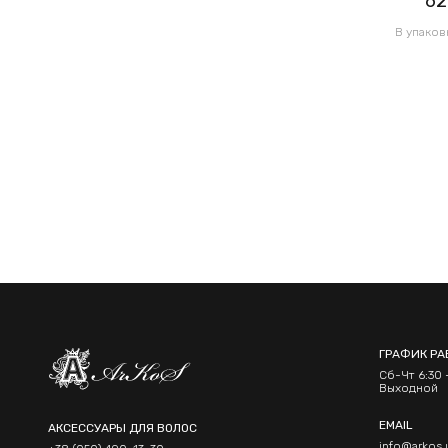
62.00грн
62
/ 1 уп
В упаковке 120 шт по 0.52грн
В упаков
ГРАФИК РА
Сб-Чт 6:30 -
Выходной
EMAIL
АКСЕССУАРЫ ДЛЯ ВОЛОС
info@arkos.