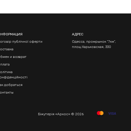
ИНФОРМАЦИЯ
АДРЕС
оговір публічної оферти
Одесса, промрынок "7км",
площ Харьковская, 330
оставка
бмен и возврат
плата
олітика
онфіденційності
ак добраться
онтакты
Біжутерія «Аркос» © 2026