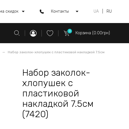
ма скидок
Контакты
UA
|
RU
0
Корзина (0.00грн)
Набор заколок-хлопушек с пластиковой накладкой 7.5см
Набор заколок-
хлопушек с
пластиковой
накладкой 7.5см
(7420)