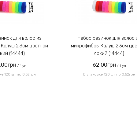
Набор резинок для волос из
Калуш 2.3см цветной
микрофибры Калуш 2.3см цв
кий (14444)
яркий (14444)
.00грн
62.00грн
/ 1 уп
/ 1 уп
ке 120 шт по 0.52грн
В упаковке 120 шт по 0.52грн