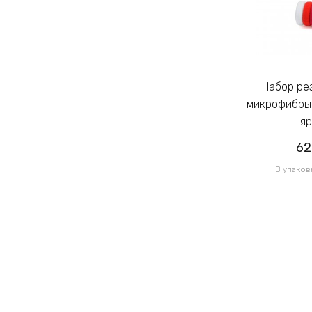
Набор резинок для волос из
Набор резинок для волос из
микрофибры Калуш 2.3см цветной
микрофибры 
яркий (14444)
яр
62.00грн
62
/ 1 уп
В упаковке 120 шт по 0.52грн
В упаков