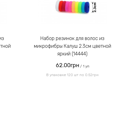
Введите код, указанный на
картинке:
Набор резинок для волос из
етной
микрофибры Калуш 2.3см цветной
м
яркий (14444)
62.00грн
Отправить
/ 1 уп
В упаковке 120 шт по 0.52грн