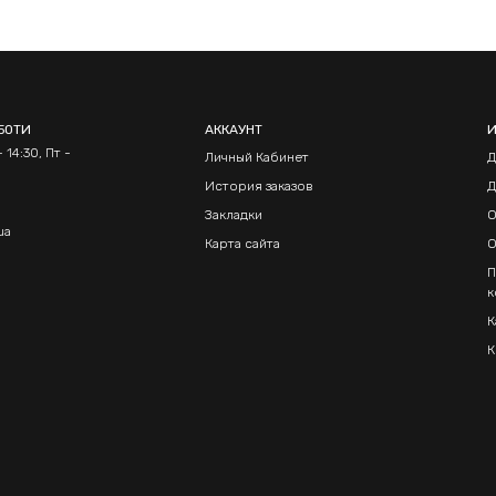
БОТИ
АККАУНТ
 14:30, Пт -
Личный Кабинет
Д
История заказов
Д
Закладки
О
ua
Карта сайта
О
П
к
К
К