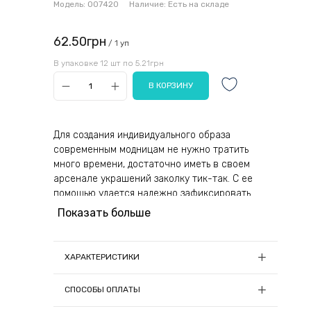
Модель:
007420
Наличие:
Есть на складе
62.50грн
/ 1 уп
В упаковке 12 шт по 5.21грн
Для создания индивидуального образа
современным модницам не нужно тратить
много времени, достаточно иметь в своем
арсенале украшений заколку тик-так. С ее
помощью удается надежно зафиксировать
непослушные пряди и челку, уложив их в
Показать больше
желаемом направлении на целый день.
В основании изделия прочная металлическая
ХАРАКТЕРИСТИКИ
пластина. При незначительном нажатии на ее
изгиб, заколочка легко расстегивается и
Длина, см:
7.5
СПОСОБЫ ОПЛАТЫ
застегивается. Поверхность не подвержена
Количество в упаковке, шт:
12