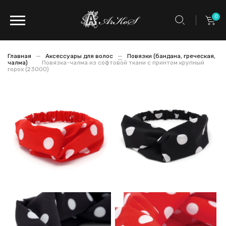
0
Главная
Аксессуары для волос
Повязки (бандана, греческая,
чалма)
Повязка-чалма из софтовой ткани с принтом крупный
горох (23000)