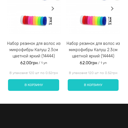
Заказы наложенным платежом не отправляем!
3)
Набор резинок для волос из
Набор резинок для волос из
Набор резинок для во
микрофибры Калуш 2.3см
микрофибры Калуш 2.3см
цветной яркий (14444)
цветной яркий (14444)
62.00грн
62.00грн
/ 1 уп
/ 1 уп
Введите код, указанный на картинке:
В упаковке 120 шт по 0.52грн
В упаковке 120 шт по 0.52грн
В КОРЗИНУ
В КОРЗИНУ
Отправить