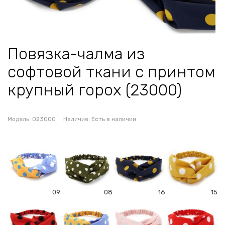
Повязка-чалма из
софтовой ткани с принтом
крупный горох (23000)
Модель:
023000
Наличие:
Есть в наличии
09
08
16
15