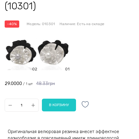
(10301)
-40%
Модель:
010301
Наличие:
Есть на складе
02
01
29.0000
48.33грн
/ 1 шт
Оригинальная велюровая резинка внесет эффектное
разнообразие в повседневный имидж длинноволосой