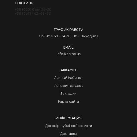
ТЕКСТИЛЬ
+38 (050) 066-06-30
+38 (067) 462-68-83
ГРАФИК РАБОТИ
Сб-Чт 6:30 - 14:30, Пт - Выходной
EMAIL
info@arkos.ua
АККАУНТ
Личный Кабинет
История заказов
Закладки
Карта сайта
ИНФОРМАЦИЯ
Договір публічної оферти
Доставка